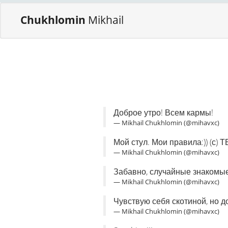
Chukhlomin
Mikhail
Доброе утро! Всем кармы!
— Mikhail Chukhlomin (@mihavxc)
Мой стул. Мои правила:)) (с) 
— Mikhail Chukhlomin (@mihavxc)
Забавно, случайные знакомые 
— Mikhail Chukhlomin (@mihavxc)
Чувствую себя скотиной, но д
— Mikhail Chukhlomin (@mihavxc)