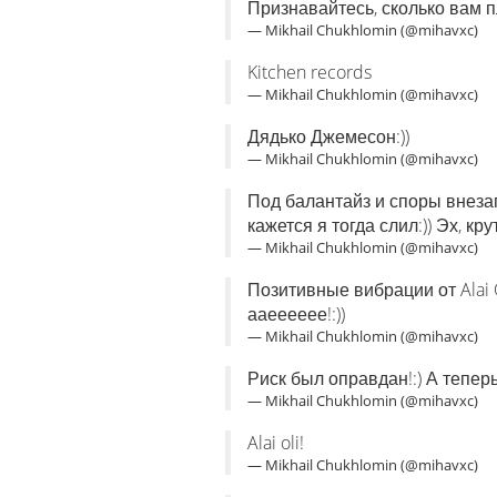
Признавайтесь, сколько вам п
— Mikhail Chukhlomin (@mihavxc)
Kitchen records
— Mikhail Chukhlomin (@mihavxc)
Дядько Джемесон:))
— Mikhail Chukhlomin (@mihavxc)
Под балантайз и споры внеза
кажется я тогда слил:)) Эх, кр
— Mikhail Chukhlomin (@mihavxc)
Позитивные вибрации от Alai 
ааееееее!:))
— Mikhail Chukhlomin (@mihavxc)
Риск был оправдан!:) А тепер
— Mikhail Chukhlomin (@mihavxc)
Alai oli!
— Mikhail Chukhlomin (@mihavxc)