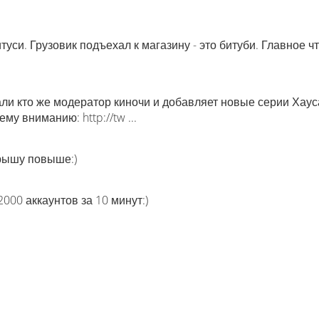
туси. Грузовик подъехал к магазину - это битуби. Главное ч
али кто же модератор киночи и добавляет новые серии Хаус
у вниманию: http://tw ...
крышу повыше:)
000 аккаунтов за 10 минут:)