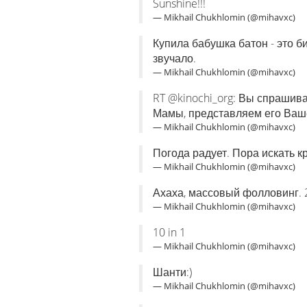
Sunshine!!!
— Mikhail Chukhlomin (@mihavxc)
Купила бабушка батон - это би
звучало.
— Mikhail Chukhlomin (@mihavxc)
RT @kinochi_org: Вы спрашив
Мамы, представляем его Вашем
— Mikhail Chukhlomin (@mihavxc)
Погода радует. Пора искать 
— Mikhail Chukhlomin (@mihavxc)
Ахаха, массовый фолловинг. 2
— Mikhail Chukhlomin (@mihavxc)
10 in 1
— Mikhail Chukhlomin (@mihavxc)
Шанти:)
— Mikhail Chukhlomin (@mihavxc)