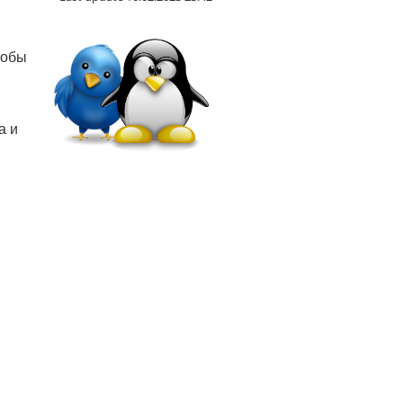
тобы
а и