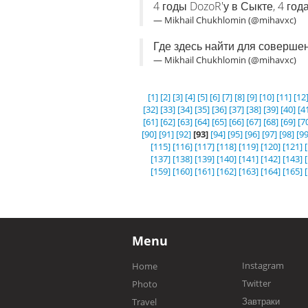
4 годы DozoR'у в Сыкте, 4 год
— Mikhail Chukhlomin (@mihavxc)
Где здесь найти для соверше
— Mikhail Chukhlomin (@mihavxc)
[1]
[2]
[3]
[4]
[5]
[6]
[7]
[8]
[9]
[10]
[11]
[12
[32]
[33]
[34]
[35]
[36]
[37]
[38]
[39]
[40]
[4
[61]
[62]
[63]
[64]
[65]
[66]
[67]
[68]
[69]
[7
[90]
[91]
[92]
[93]
[94]
[95]
[96]
[97]
[98]
[99
[115]
[116]
[117]
[118]
[119]
[120]
[121]
[137]
[138]
[139]
[140]
[141]
[142]
[143]
[159]
[160]
[161]
[162]
[163]
[164]
[165]
Menu
Instagram
Home
Twitter
Photo
Завтраки
Travel