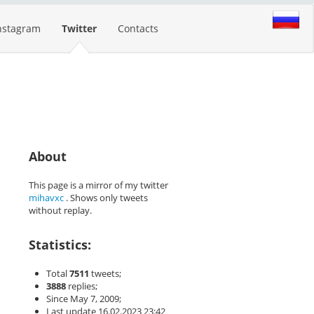
nstagram
Twitter
Contacts
About
This page is a mirror of my twitter
mihavxc
. Shows only tweets
without replay.
Statistics:
Total
7511
tweets;
3888
replies;
Since May 7, 2009;
Last update 16.02.2023 23:42