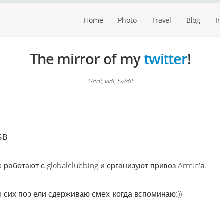
Home
Photo
Travel
Blog
I
The mirror of my
twitter
!
Vedi, vidi, twidi!
ТБВ
работают с globalclubbing и организуют привоз Armin'а.
о сих пор ели сдерживаю смех, когда вспоминаю:))