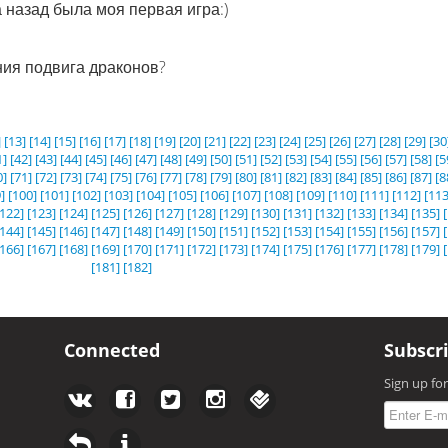
а назад была моя первая игра:)
ния подвига драконов?
]
[13]
[14]
[15]
[16]
[17]
[18]
[19]
[20]
[21]
[22]
[23]
[24]
[25]
[26]
[27]
[28]
[29]
[30
1]
[42]
[43]
[44]
[45]
[46]
[47]
[48]
[49]
[50]
[51]
[52]
[53]
[54]
[55]
[56]
[57]
[58]
[5
0]
[71]
[72]
[73]
[74]
[75]
[76]
[77]
[78]
[79]
[80]
[81]
[82]
[83]
[84]
[85]
[86]
[87]
[8
]
[100]
[101]
[102]
[103]
[104]
[105]
[106]
[107]
[108]
[109]
[110]
[111]
[112]
[113
[122]
[123]
[124]
[125]
[126]
[127]
[128]
[129]
[130]
[131]
[132]
[133]
[134]
[135]
[144]
[145]
[146]
[147]
[148]
[149]
[150]
[151]
[152]
[153]
[154]
[155]
[156]
[157]
[166]
[167]
[168]
[169]
[170]
[171]
[172]
[173]
[174]
[175]
[176]
[177]
[178]
[179]
[181]
[182]
Connected
Subscr
Sign up fo