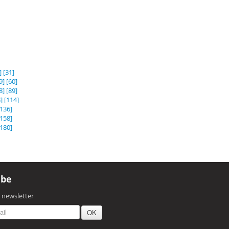
]
[31]
9]
[60]
8]
[89]
]
[114]
[136]
[158]
[180]
ibe
r newsletter