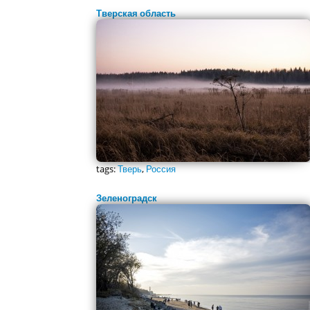
Тверская область
tags:
Тверь
,
Россия
Зеленоградск