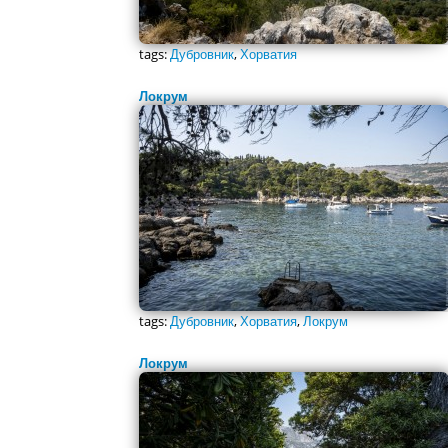
tags:
Дубровник
,
Хорватия
Локрум
tags:
Дубровник
,
Хорватия
,
Локрум
Локрум