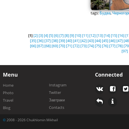
tags:
Будва
,
Черногор
[1]
[2]
[3]
[4]
[5]
[6]
[7]
[8]
[9]
[10]
[11]
[12]
[13]
[14]
[15]
[16]
[1
[35]
[36]
[37]
[38]
[39]
[40]
[41]
[42]
[43]
[44]
[45]
[46]
[47]
[48
[66]
[67]
[68]
[69]
[70]
[71]
[72]
[73]
[74]
[75]
[76]
[77]
[78]
[79
[97]
Menu
Connected
Instagram
Home
Twitter
Photo
Завтраки
Travel
Contacts
Blog
©
2008 - 2026 Chukhlomin Mikhail