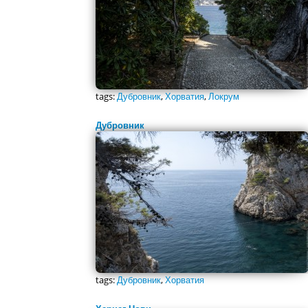
tags:
Дубровник
,
Хорватия
,
Локрум
Дубровник
tags:
Дубровник
,
Хорватия