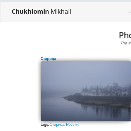
Chukhlomin
Mikhail
H
Ph
The wo
Старица
tags:
Старица
,
Россия