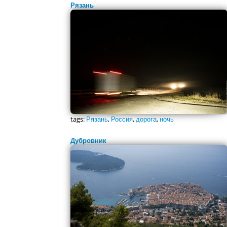
Рязань
tags:
Рязань
,
Россия
,
дорога
,
ночь
Дубровник