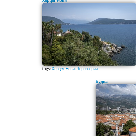
Херцег-Нови
tags:
Херцег-Нови
,
Черногория
Будва