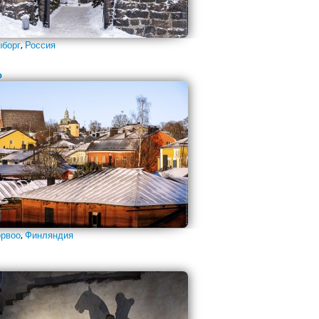
борг
,
Россия
о
рвоо
,
Финляндия