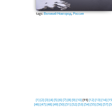
tags:
Великий Новгород
,
Россия
[1]
[2]
[3]
[4]
[5]
[6]
[7]
[8]
[9]
[10]
[11]
[12]
[13]
[14]
[15
[46]
[47]
[48]
[49]
[50]
[51]
[52]
[53]
[54]
[55]
[56]
[57]
[5