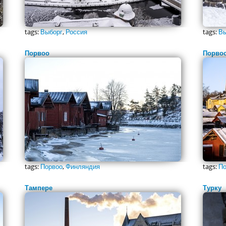
tags:
Выборг
,
Россия
tags:
Вы
Порвоо
Порво
tags:
Порвоо
,
Финляндия
tags:
По
Тампере
Турку