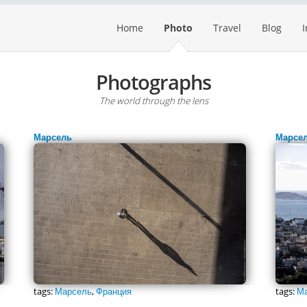
Home
Photo
Travel
Blog
Photographs
The world through the lens
Марсель
Марсе
tags:
Марсель
,
Франция
tags:
М