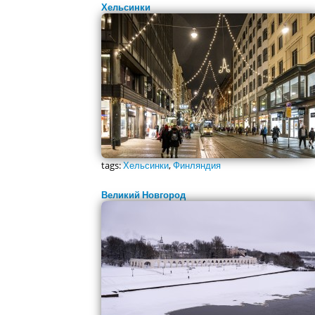
Хельсинки
tags:
Хельсинки
,
Финляндия
Великий Новгород