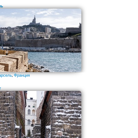
ль
арсель
,
Франция
г