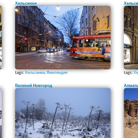
Хельсинки
Хельс
tags:
Хельсинки
,
Финляндия
tags:
Хе
Великий Новгород
Алмат