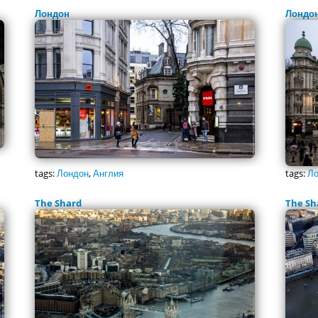
Лондон
Лондо
tags:
Лондон
,
Англия
tags:
Ло
The Shard
The Sh