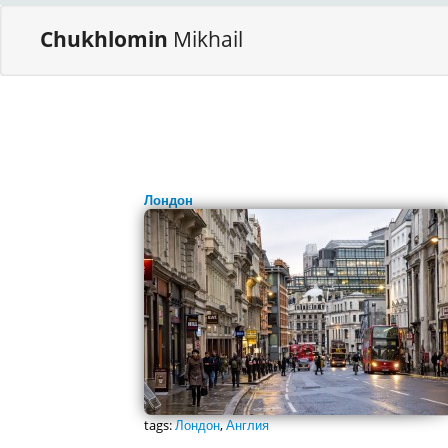
Chukhlomin
Mikhail
Лондон
tags:
Лондон
,
Англия