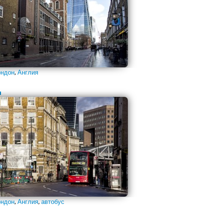
ндон
,
Англия
н
ндон
,
Англия
,
автобус