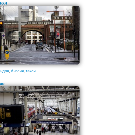
 FX4
ндон
,
Англия
,
такси
оо