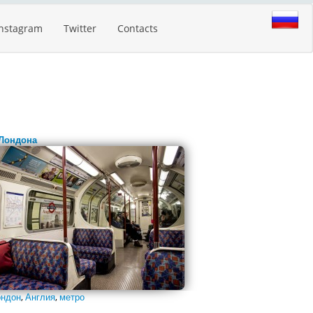
Instagram
Twitter
Contacts
Лондона
ндон
,
Англия
,
метро