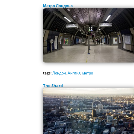
Метро Лондона
tags:
Лондон
,
Англия
,
метро
The Shard