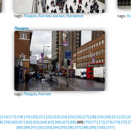
tags:
Лондон
,
Англия
,
вокзал
,
Ватерлоо
tags:
Ло
Лондон
tags:
Лондон
,
Англия
]
[16]
[17]
[18]
[19]
[20]
[21]
[22]
[23]
[24]
[25]
[26]
[27]
[28]
[29]
[30]
[31]
[32]
[33
8]
[59]
[60]
[61]
[62]
[63]
[64]
[65]
[66]
[67]
[68]
[69]
[70]
[71]
[72]
[73]
[74]
[75]
[
[89]
[90]
[91]
[92]
[93]
[94]
[95]
[96]
[97]
[98]
[99]
[100]
[101]