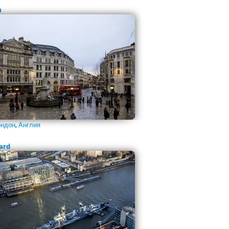
н
ндон
,
Англия
ard