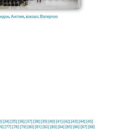
ндон
,
Англия
,
вокзал
,
Ватерлоо
]
[34]
[35]
[36]
[37]
[38]
[39]
[40]
[41]
[42]
[43]
[44]
[45]
76]
[77]
[78]
[79]
[80]
[81]
[82]
[83]
[84]
[85]
[86]
[87]
[88]