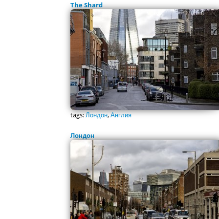
The Shard
tags:
Лондон
,
Англия
Лондон