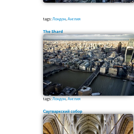
tags:
Лондон
,
Англия
The Shard
tags:
Лондон
,
Англия
Саутваркский собор