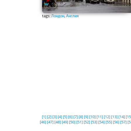
tags:
Лондон
,
Англия
[1]
[2]
[3]
[4]
[5]
[6]
[7]
[8]
[9]
[10]
[11]
[12]
[13]
[14]
[15
[46]
[47]
[48]
[49]
[50]
[51]
[52]
[53]
[54]
[55]
[56]
[57]
[5