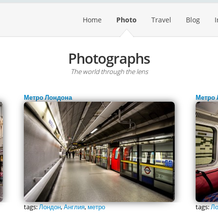
Home
Photo
Travel
Blog
Photographs
The world through the lens
Метро Лондона
Метро 
tags:
Лондон
,
Англия
,
метро
tags:
Ло