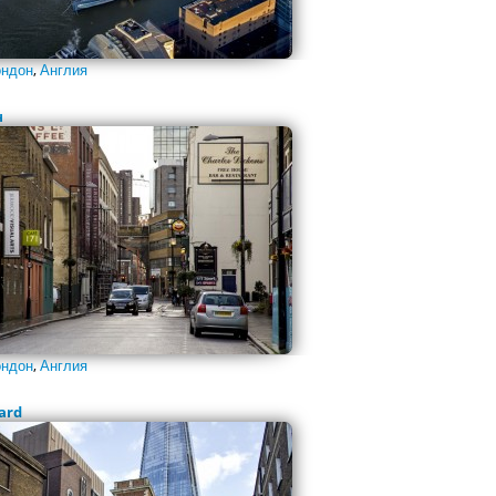
ндон
,
Англия
н
ндон
,
Англия
ard