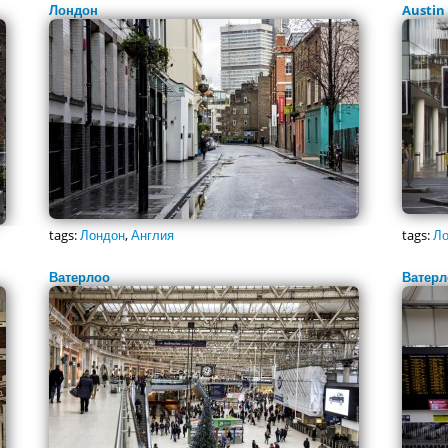
Лондон
Austin
tags:
Лондон
,
Англия
tags:
Ло
Ватерлоо
Ватерл