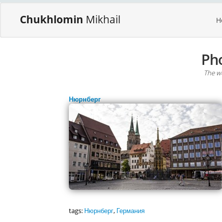
Chukhlomin
Mikhail
H
Ph
The wo
Нюрнберг
tags:
Нюрнберг
,
Германия