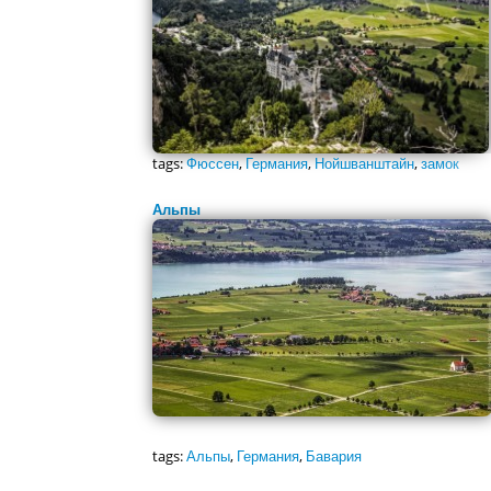
tags:
Фюссен
,
Германия
,
Нойшванштайн
,
замок
Альпы
tags:
Альпы
,
Германия
,
Бавария