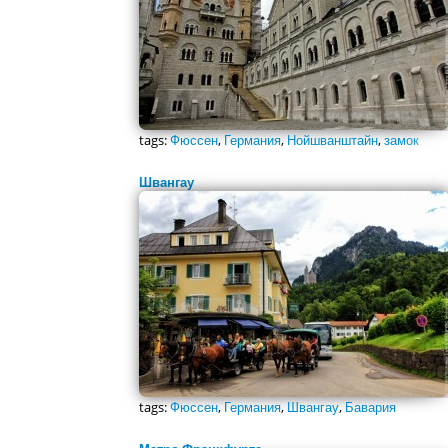
tags:
Фюссен
,
Германия
,
Нойшванштайн
,
замок
Швангау
tags:
Фюссен
,
Германия
,
Швангау
,
Бавария