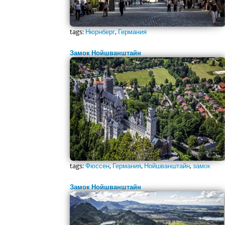
tags:
Нюрнберг
,
Германия
Замок Нойшванштайн
tags:
Фюссен
,
Германия
,
Нойшванштайн
,
замок
Замок Нойшванштайн