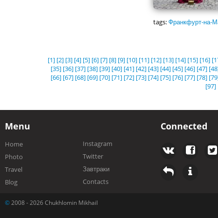
tags:
Франкфурт-на-М
[1]
[2]
[3]
[4]
[5]
[6]
[7]
[8]
[9]
[10]
[11]
[12]
[13]
[14]
[15]
[16]
[1
[35]
[36]
[37]
[38]
[39]
[40]
[41]
[42]
[43]
[44]
[45]
[46]
[47]
[48
[66]
[67]
[68]
[69]
[70]
[71]
[72]
[73]
[74]
[75]
[76]
[77]
[78]
[79
[97]
Menu
Connected
Instagram
Home
Twitter
Photo
Завтраки
Travel
Contacts
Blog
©
2008 - 2026 Chukhlomin Mikhail