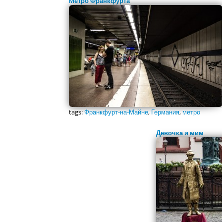
Метро Франкфурта
tags:
Франкфурт-на-Майне
,
Германия
,
метро
Девочка и мим