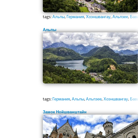
tags:
Альпы
,
Германия
,
Хоэншвангау
,
Альпзее
,
Бав
Альпы
tags:
Германия
,
Альпы
,
Альпзее
,
Хоэншвангау
,
Бав
Замок Нойшванштайн