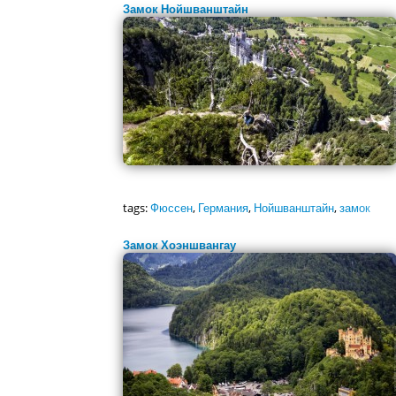
Замок Нойшванштайн
tags:
Фюссен
,
Германия
,
Нойшванштайн
,
замок
Замок Хоэншвангау