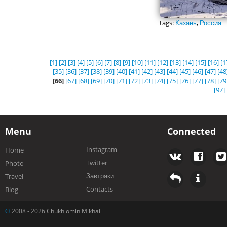
tags:
Казань
,
Россия
[1]
[2]
[3]
[4]
[5]
[6]
[7]
[8]
[9]
[10]
[11]
[12]
[13]
[14]
[15]
[16]
[1
[35]
[36]
[37]
[38]
[39]
[40]
[41]
[42]
[43]
[44]
[45]
[46]
[47]
[48
[66]
[67]
[68]
[69]
[70]
[71]
[72]
[73]
[74]
[75]
[76]
[77]
[78]
[79
[97]
Menu
Connected
Instagram
Home
Twitter
Photo
Завтраки
Travel
Contacts
Blog
©
2008 - 2026 Chukhlomin Mikhail