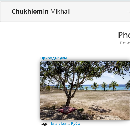
Chukhlomin
Mikhail
H
Ph
The wo
Природа Кубы
tags:
Плая Ларга
,
Куба