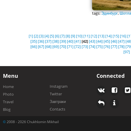
tags:
Эдинбург
,
Шотла
[1]
[2]
[3]
[4]
[5]
[6]
[7]
[8]
[9]
[10]
[11]
[12]
[13]
[14]
[15]
[16]
[1
[35]
[36]
[37]
[38]
[39]
[40]
[41]
[42]
[43]
[44]
[45]
[46]
[47]
[48
[66]
[67]
[68]
[69]
[70]
[71]
[72]
[73]
[74]
[75]
[76]
[77]
[78]
[79
[97]
Menu
Connected
Instagram
Home
Twitter
Photo
Завтраки
Travel
Contacts
Blog
©
2008 - 2026 Chukhlomin Mikhail