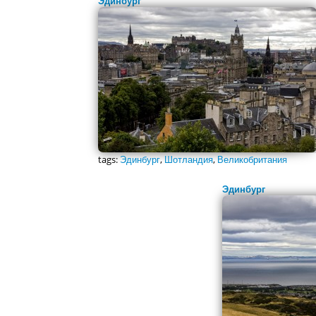
Эдинбург
tags:
Эдинбург
,
Шотландия
,
Великобритания
Эдинбург