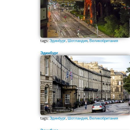
tags:
Эдинбург
,
Шотландия
,
Великобритания
Эдинбург
tags:
Эдинбург
,
Шотландия
,
Великобритания