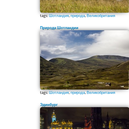
tags:
Шотландия
,
природа
,
Великобритания
Природа Шотландии
tags:
Шотландия
,
природа
,
Великобритания
Эдинбург