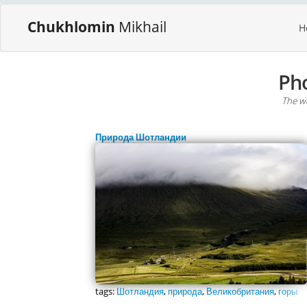
Chukhlomin
Mikhail
H
Ph
The wo
Природа Шотландии
tags:
Шотландия
,
природа
,
Великобритания
,
горы