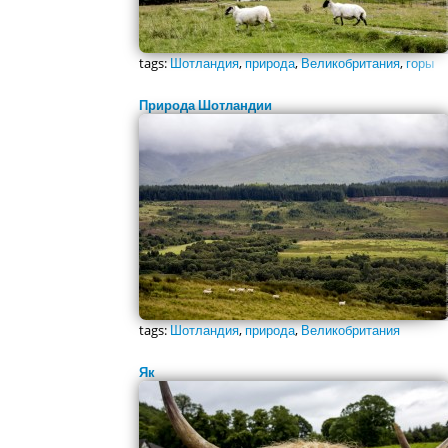
tags:
Шотландия
,
природа
,
Великобритания
,
горы
Природа Шотландии
tags:
Шотландия
,
природа
,
Великобритания
Як