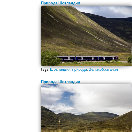
Природа Шотландии
tags:
Шотландия
,
природа
,
Великобритания
Природа Шотландии