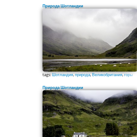
Природа Шотландии
tags:
Шотландия
,
природа
,
Великобритания
,
горы
Природа Шотландии