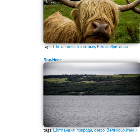
tags:
Шотландия
,
животные
,
Великобритания
Лох-Несс
tags:
Шотландия
,
природа
,
озеро
,
Великобритания