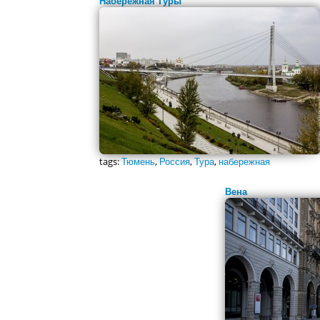
Набережная Туры
tags:
Тюмень
,
Россия
,
Тура
,
набережная
Вена