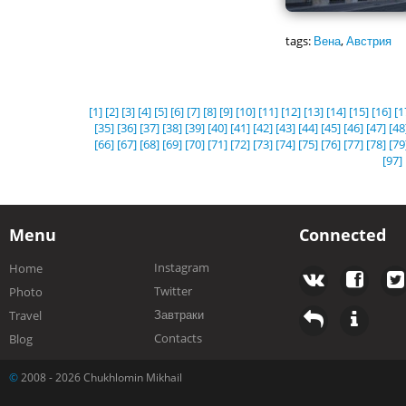
tags:
Вена
,
Австрия
[1]
[2]
[3]
[4]
[5]
[6]
[7]
[8]
[9]
[10]
[11]
[12]
[13]
[14]
[15]
[16]
[1
[35]
[36]
[37]
[38]
[39]
[40]
[41]
[42]
[43]
[44]
[45]
[46]
[47]
[48
[66]
[67]
[68]
[69]
[70]
[71]
[72]
[73]
[74]
[75]
[76]
[77]
[78]
[79
[97]
Menu
Connected
Instagram
Home
Twitter
Photo
Завтраки
Travel
Contacts
Blog
©
2008 - 2026 Chukhlomin Mikhail