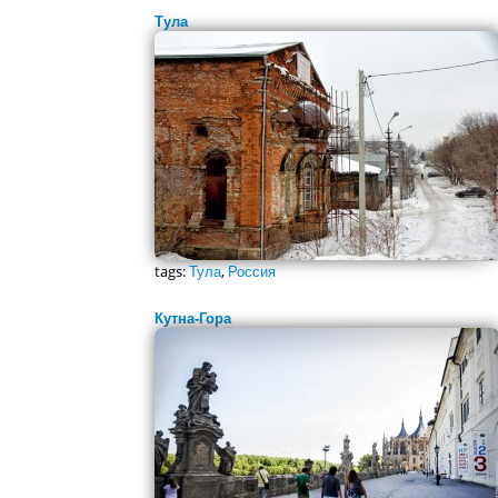
Тула
tags:
Тула
,
Россия
Кутна-Гора