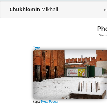
Chukhlomin
Mikhail
H
Ph
The wo
Тула
tags:
Тула
,
Россия