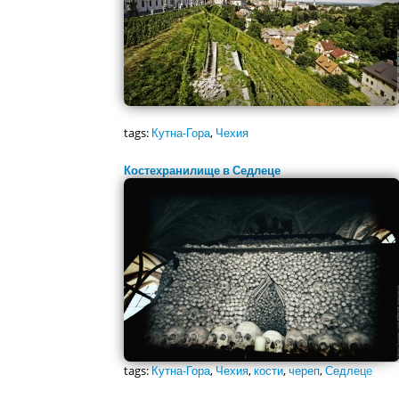
tags:
Кутна-Гора
,
Чехия
Костехранилище в Седлеце
tags:
Кутна-Гора
,
Чехия
,
кости
,
череп
,
Седлеце