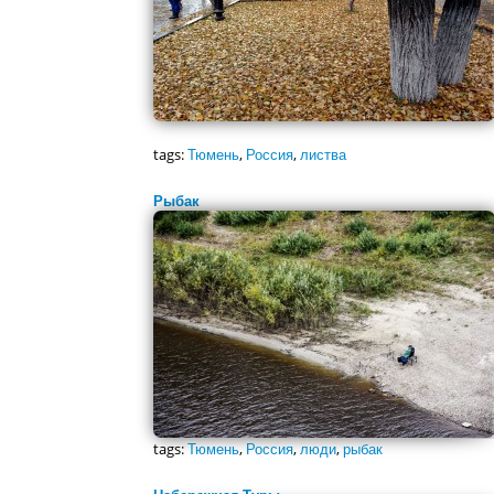
tags:
Тюмень
,
Россия
,
листва
Рыбак
tags:
Тюмень
,
Россия
,
люди
,
рыбак