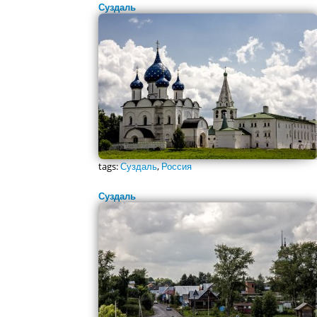
Суздаль
tags:
Суздаль
,
Россия
Суздаль