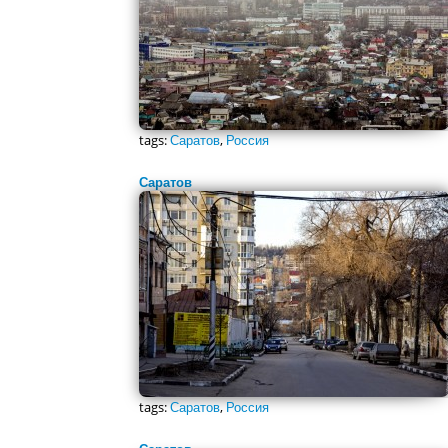
tags:
Саратов
,
Россия
Саратов
tags:
Саратов
,
Россия