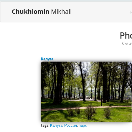
Chukhlomin
Mikhail
H
Ph
The wo
Калуга
tags:
Калуга
,
Россия
,
парк