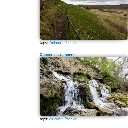
tags:
Изборск
,
Россия
Словенские ключи
tags:
Изборск
,
Россия