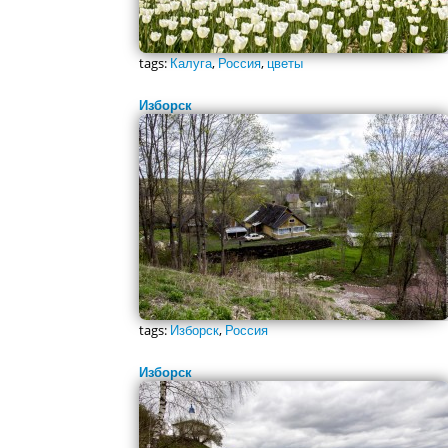
tags:
Калуга
,
Россия
,
цветы
Изборск
tags:
Изборск
,
Россия
Изборск