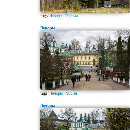
tags:
Изборск
,
Россия
Печоры
tags:
Печоры
,
Россия
Печоры