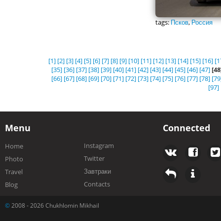
tags:
Псков
,
Россия
[1]
[2]
[3]
[4]
[5]
[6]
[7]
[8]
[9]
[10]
[11]
[12]
[13]
[14]
[15]
[16]
[1
[35]
[36]
[37]
[38]
[39]
[40]
[41]
[42]
[43]
[44]
[45]
[46]
[47]
[48
[66]
[67]
[68]
[69]
[70]
[71]
[72]
[73]
[74]
[75]
[76]
[77]
[78]
[79
[97]
Menu
Connected
Instagram
Home
Twitter
Photo
Завтраки
Travel
Contacts
Blog
©
2008 - 2026 Chukhlomin Mikhail