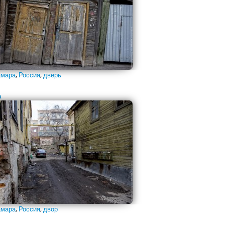
амара
,
Россия
,
дверь
а
амара
,
Россия
,
двор