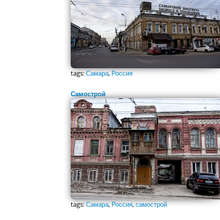
tags:
Самара
,
Россия
Самострой
tags:
Самара
,
Россия
,
самострой