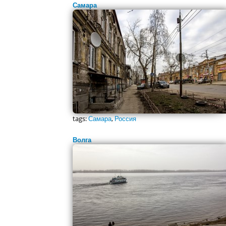
Самара
tags:
Самара
,
Россия
Волга