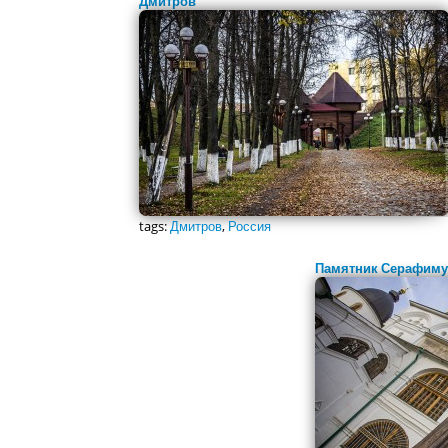
Дмитров
tags:
Дмитров
,
Россия
Памятник Серафиму