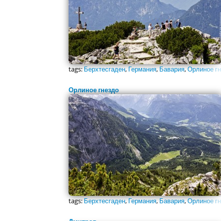
tags:
Берхтесгаден
,
Германия
,
Бавария
,
Орлиное г
Орлиное гнездо
tags:
Берхтесгаден
,
Германия
,
Бавария
,
Орлиное г