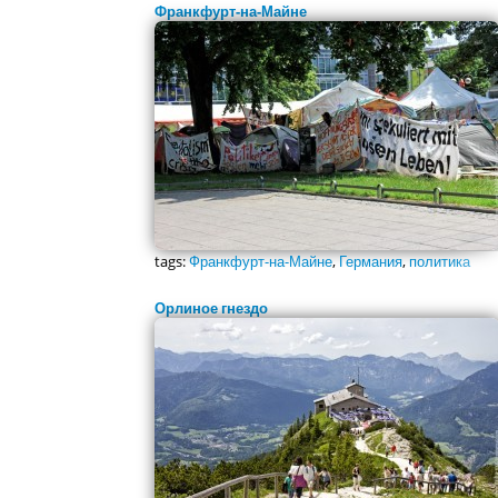
Франкфурт-на-Майне
tags:
Франкфурт-на-Майне
,
Германия
,
политика
Орлиное гнездо