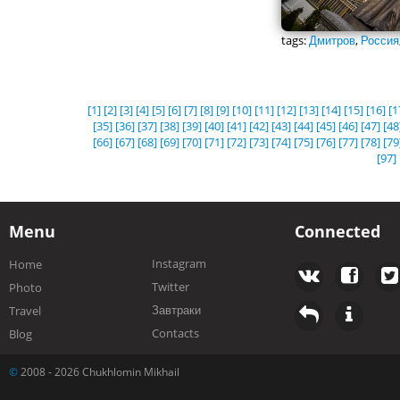
tags:
Дмитров
,
Россия
[1]
[2]
[3]
[4]
[5]
[6]
[7]
[8]
[9]
[10]
[11]
[12]
[13]
[14]
[15]
[16]
[1
[35]
[36]
[37]
[38]
[39]
[40]
[41]
[42]
[43]
[44]
[45]
[46]
[47]
[48
[66]
[67]
[68]
[69]
[70]
[71]
[72]
[73]
[74]
[75]
[76]
[77]
[78]
[79
[97]
Menu
Connected
Instagram
Home
Twitter
Photo
Завтраки
Travel
Contacts
Blog
©
2008 - 2026 Chukhlomin Mikhail