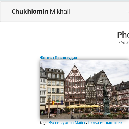
Chukhlomin
Mikhail
H
Ph
The wo
Фонтан Правосудия
tags:
Франкфурт-на-Майне
,
Германия
,
памятник