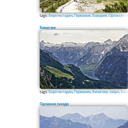
tags:
Берхтесгаден
,
Германия
,
Бавария
,
Орлиное г
Кенигзее
tags:
Берхтесгаден
,
Германия
,
Кенигзее
,
озеро
,
Бав
Орлиное гнездо