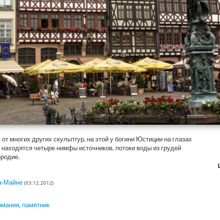
от многих других скульптур, на этой у богини Юстиции на глазах
а находятся четыре нимфы источников, потоки воды из грудей
родие.
а-Майне
(03.12.2012)
рмания
,
памятник