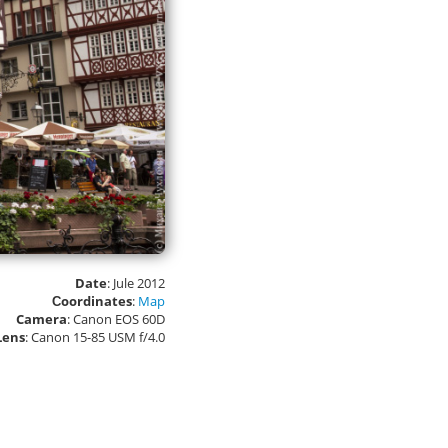
Date
: Jule 2012
Сoordinates
:
Map
Camera
: Canon EOS 60D
Lens
: Canon 15-85 USM f/4.0