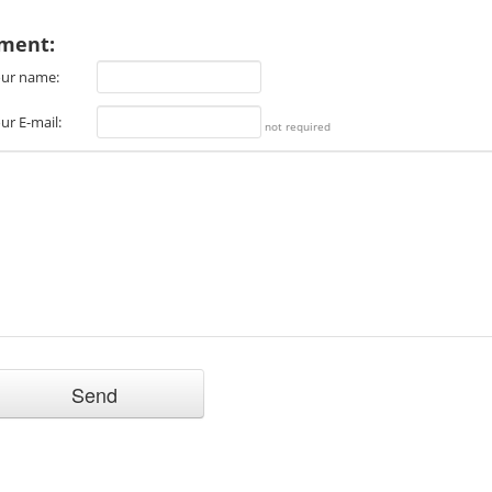
ment:
ur name:
ur E-mail:
not required