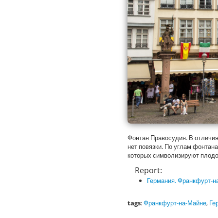
Фонтан Правосудия. В отличия 
нет повязки. По углам фонтан
которых символизируют плодо
Report:
Германия. Франкфурт-н
tags
:
Франкфурт-на-Майне
,
Ге