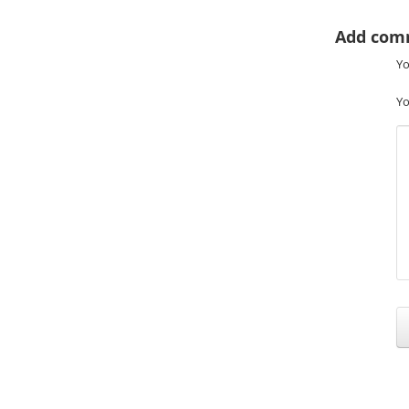
Add com
Yo
Yo