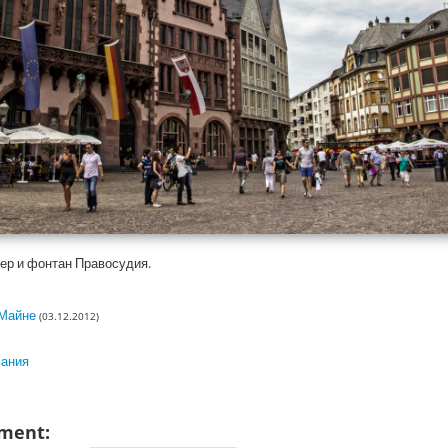
ер и фонтан Правосудия.
-Майне
(03.12.2012)
мания
ment: