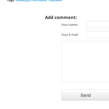
tags
:
Франкфурт-на-Майне
,
Германия
Add comment:
Your name:
Your E-mail: