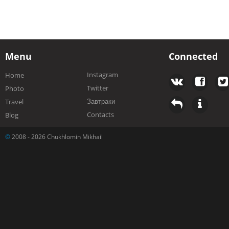
Menu
Connected
Instagram
Home
Twitter
Photo
Завтраки
Travel
Contacts
Blog
©
2008 - 2026 Chukhlomin Mikhail