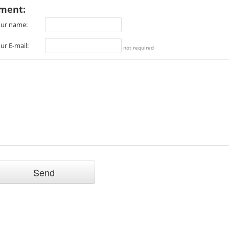
ment:
ur name:
ur E-mail:
not required