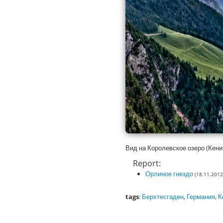
Вид на Королевское озеро (Кениг
Report:
Орлиное гнездо
(18.11.2012
tags
:
Берхтесгаден
,
Германия
,
К