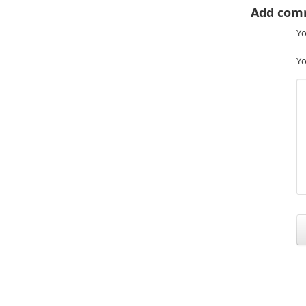
Add com
Yo
Yo