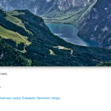
зее).
)
енигзее
,
озеро
,
Бавария
,
Орлиное гнездо