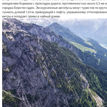
инициативе Бормана с прокладки дороги, протяженностью около 6,5 км 
городка Берхтесгаден. Экскурсионные автобусы везут туристов по крут
туннель длиной 124 м, приводящий к лифту, украшенному отполированно
метра и попадает прямо в чайный домик.