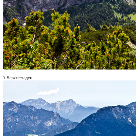
3. Берхтесгаден