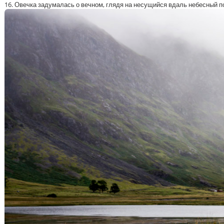
16. Овечка задумалась о вечном, глядя на несущийся вдаль небесный по