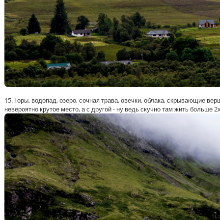
15. Горы, водопад, озеро, сочная трава, овечки, облака, скрывающие ве
невероятно крутое место, а с другой - ну ведь скучно там жить больше 2х