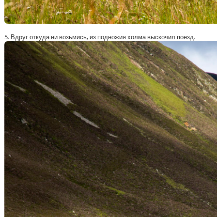
5. Вдруг откуда ни возьмись, из подножия холма выскочил поезд.