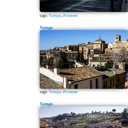
tags:
Толедо
,
Испания
Толедо
tags:
Толедо
,
Испания
Толедо