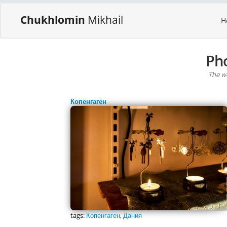
Chukhlomin
Mikhail
H
Ph
The wo
Копенгаген
tags:
Копенгаген
,
Дания