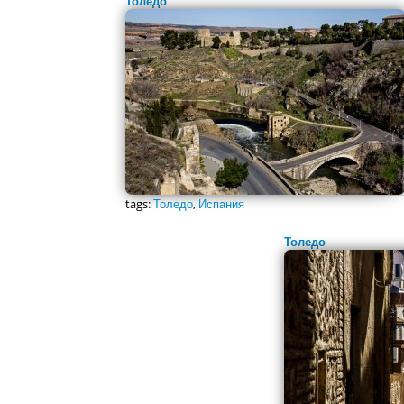
Толедо
tags:
Толедо
,
Испания
Толедо