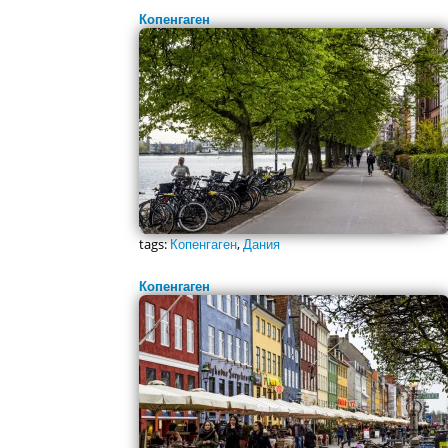
Копенгаген
tags:
Копенгаген
,
Дания
Копенгаген