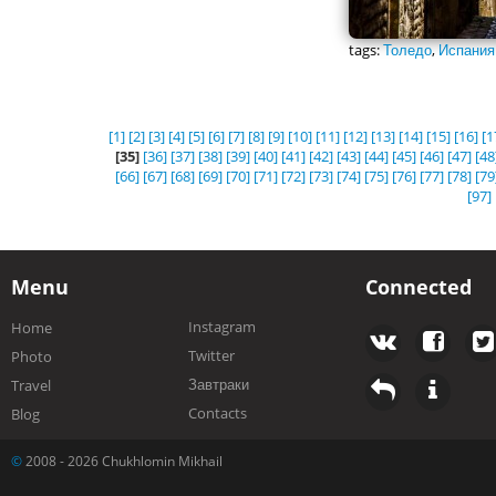
tags:
Толедо
,
Испания
[1]
[2]
[3]
[4]
[5]
[6]
[7]
[8]
[9]
[10]
[11]
[12]
[13]
[14]
[15]
[16]
[1
[35]
[36]
[37]
[38]
[39]
[40]
[41]
[42]
[43]
[44]
[45]
[46]
[47]
[48
[66]
[67]
[68]
[69]
[70]
[71]
[72]
[73]
[74]
[75]
[76]
[77]
[78]
[79
[97]
Menu
Connected
Instagram
Home
Twitter
Photo
Завтраки
Travel
Contacts
Blog
©
2008 - 2026 Chukhlomin Mikhail