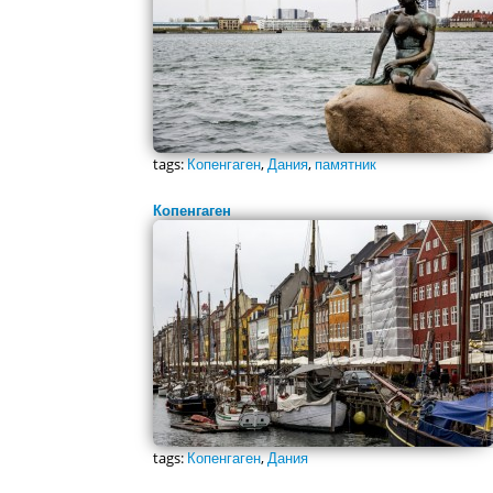
tags:
Копенгаген
,
Дания
,
памятник
Копенгаген
tags:
Копенгаген
,
Дания