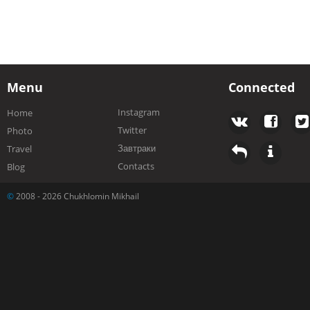
Menu
Connected
Instagram
Home
Twitter
Photo
Завтраки
Travel
Contacts
Blog
©
2008 - 2026 Chukhlomin Mikhail