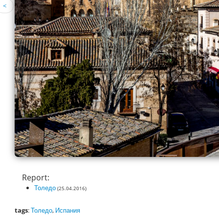
<
Report:
Толедо
(25.04.2016)
tags
:
Толедо
,
Испания