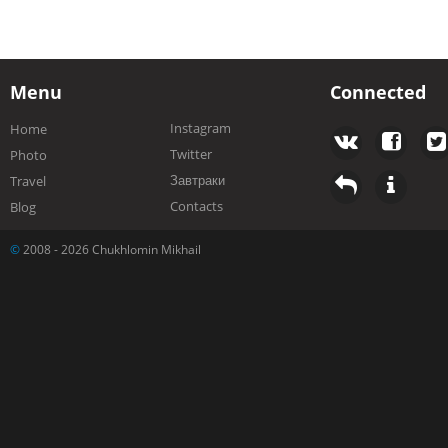
Menu
Connected
Instagram
Home
Twitter
Photo
Завтраки
Travel
Contacts
Blog
©
2008 - 2026 Chukhlomin Mikhail