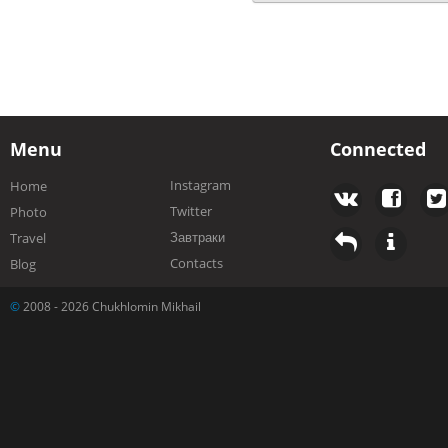
Menu
Connected
Instagram
Home
Twitter
Photo
Завтраки
Travel
Contacts
Blog
©
2008 - 2026 Chukhlomin Mikhail