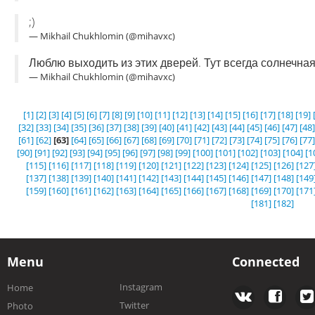
;)
— Mikhail Chukhlomin (@mihavxc)
Люблю выходить из этих дверей. Тут всегда солнечная
— Mikhail Chukhlomin (@mihavxc)
[1]
[2]
[3]
[4]
[5]
[6]
[7]
[8]
[9]
[10]
[11]
[12]
[13]
[14]
[15]
[16]
[17]
[18]
[19]
[32]
[33]
[34]
[35]
[36]
[37]
[38]
[39]
[40]
[41]
[42]
[43]
[44]
[45]
[46]
[47]
[48]
[61]
[62]
[63]
[64]
[65]
[66]
[67]
[68]
[69]
[70]
[71]
[72]
[73]
[74]
[75]
[76]
[77]
[90]
[91]
[92]
[93]
[94]
[95]
[96]
[97]
[98]
[99]
[100]
[101]
[102]
[103]
[104]
[1
[115]
[116]
[117]
[118]
[119]
[120]
[121]
[122]
[123]
[124]
[125]
[126]
[127
[137]
[138]
[139]
[140]
[141]
[142]
[143]
[144]
[145]
[146]
[147]
[148]
[149
[159]
[160]
[161]
[162]
[163]
[164]
[165]
[166]
[167]
[168]
[169]
[170]
[171
[181]
[182]
Menu
Connected
Instagram
Home
Twitter
Photo