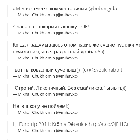
#MIR веселее с комментариями @bobongida
— Mikhail Chukhlomin (@mihavxc)
4 часа на "покормить кошку". ОК!
— Mikhail Chukhlomin (@mihavxc)
Когда я задумываюсь о том, какие же сущие пустяки м
печалиться, что я радостный долбаеб:))
— Mikhail Chukhlomin (@mihavxc)
"вот ты коварный сученыш ))" (c) @Svetik_rabbit
— Mikhail Chukhlomin (@mihavxc)
"Строгий. Лаконичный. Без смайликов." ыыыть)))
— Mikhail Chukhlomin (@mihavxc)
Не, в школу не пойдем!;)
— Mikhail Chukhlomin (@mihavxc)
LJ: Eurotrip 2011: Krčma Dětenice http://t.co/0JFiHOr
— Mikhail Chukhlomin (@mihavxc)