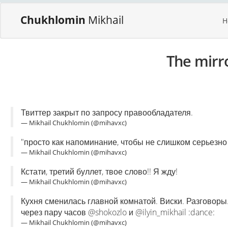
Chukhlomin
Mikhail
H
The mirr
Твиттер закрыт по запросу правообладателя.
— Mikhail Chukhlomin (@mihavxc)
"просто как напоминание, чтобы не слишком серьезно о
— Mikhail Chukhlomin (@mihavxc)
Кстати, третий буллет, твое слово!! Я жду!
— Mikhail Chukhlomin (@mihavxc)
Кухня сменилась главной комнатой. Виски. Разговоры.Т
через пару часов @shokozlo и @ilyin_mikhail :dance:
— Mikhail Chukhlomin (@mihavxc)