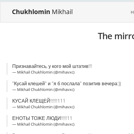
Chukhlomin
Mikhail
H
The mirr
Признавайтесь, у кого мой штатив!!!
— Mikhail Chukhlomin (@mihavxc)
"Кусай клешей" и "я б послала" позитив вечера:))
— Mikhail Chukhlomin (@mihavxc)
КУСАЙ КЛЕЩЕЙ!!!!!!111
— Mikhail Chukhlomin (@mihavxc)
ЕНОТЫ ТОЖЕ ЛЮДИ!!!!!11
— Mikhail Chukhlomin (@mihavxc)