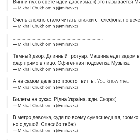
Винни-пух в свете идей даосизма:))) это называется М
— Mikhail Chukhlomin (@mihavxc)
Очень сложно стало читать книжки с телефона по вечер
— Mikhail Chukhlomin (@mihavxc)
........................................................................
— Mikhail Chukhlomin (@mihavxc)
Темный двор. Длинный тротуар. Машина едет задом в 
фар прямо в лицо. Офигенная подсветка. Музыка.
— Mikhail Chukhlomin (@mihavxc)
А на самом деле это просто твитты. You know me...
— Mikhail Chukhlomin (@mihavxc)
Билеты на руках. Рiдна Украiна, жди. Скоро:)
— Mikhail Chukhlomin (@mihavxc)
В метро девочка, судя по всему сумасшедшая, громко по
но с душой. Спасибо тебе:)
— Mikhail Chukhlomin (@mihavxc)