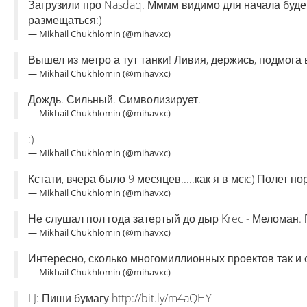
Загрузили про Nasdaq. Мммм видимо для начала буде
размещаться:)
— Mikhail Chukhlomin (@mihavxc)
Вышел из метро а тут танки! Ливия, держись, подмога в 
— Mikhail Chukhlomin (@mihavxc)
Дождь. Сильный. Символизирует.
— Mikhail Chukhlomin (@mihavxc)
:)
— Mikhail Chukhlomin (@mihavxc)
Кстати, вчера было 9 месяцев.....как я в мск:) Полет 
— Mikhail Chukhlomin (@mihavxc)
Не слушал пол года затертый до дыр Krec - Меломан. 
— Mikhail Chukhlomin (@mihavxc)
Интересно, сколько многомиллионных проектов так и ост
— Mikhail Chukhlomin (@mihavxc)
LJ: Пиши бумагу http://bit.ly/m4aQHY