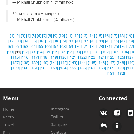
— Mikhail Chukhlomin (@mihavxc)
+5 котэ в этом мире:)
— Mikhail Chukhlomin (@mihavxc)
[1]
[2]
[3]
[4]
[5]
[6]
[7]
[8]
[9]
[10]
[11]
[12]
[13]
[14]
[15]
[16]
[17]
[18]
[19]
[32]
[33]
[34]
[35]
[36]
[37]
[38]
[39]
[40]
[41]
[42]
[43]
[44]
[45]
[46]
[47]
[48]
[61]
[62]
[63]
[64]
[65]
[66]
[67]
[68]
[69]
[70]
[71]
[72]
[73]
[74]
[75]
[76]
[77]
[90]
[91]
[92]
[93]
[94]
[95]
[96]
[97]
[98]
[99]
[100]
[101]
[102]
[103]
[104]
[1
[115]
[116]
[117]
[118]
[119]
[120]
[121]
[122]
[123]
[124]
[125]
[126]
[127
[137]
[138]
[139]
[140]
[141]
[142]
[143]
[144]
[145]
[146]
[147]
[148]
[149
[159]
[160]
[161]
[162]
[163]
[164]
[165]
[166]
[167]
[168]
[169]
[170]
[171
[181]
[182]
Menu
Connected
Instagram
Home
Twitter
Photo
Завтраки
Travel
Contacts
Blog