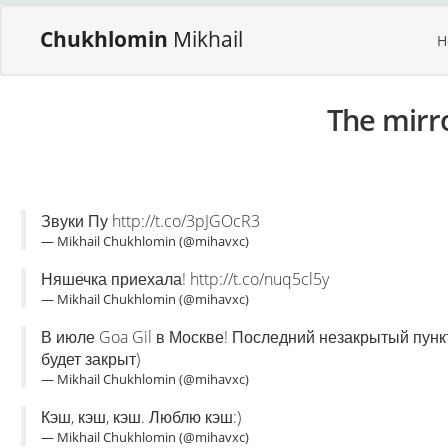
Chukhlomin
Mikhail
H
The mirr
Звуки Пу http://t.co/3pJGOcR3
— Mikhail Chukhlomin (@mihavxc)
Няшечка приехала! http://t.co/nuq5cl5y
— Mikhail Chukhlomin (@mihavxc)
В июле Goa Gil в Москве! Последний незакрытый пунк
будет закрыт)
— Mikhail Chukhlomin (@mihavxc)
Кэш, кэш, кэш. Люблю кэш:)
— Mikhail Chukhlomin (@mihavxc)