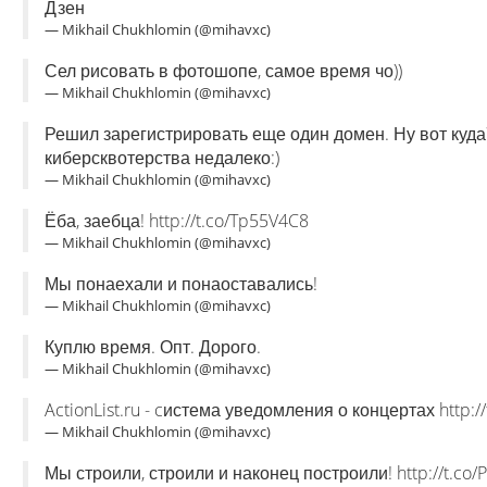
Дзен
— Mikhail Chukhlomin (@mihavxc)
Сел рисовать в фотошопе, самое время чо))
— Mikhail Chukhlomin (@mihavxc)
Решил зарегистрировать еще один домен. Ну вот куда??
киберсквотерства недалеко:)
— Mikhail Chukhlomin (@mihavxc)
Ёба, заебца! http://t.co/Tp55V4C8
— Mikhail Chukhlomin (@mihavxc)
Мы понаехали и понаоставались!
— Mikhail Chukhlomin (@mihavxc)
Куплю время. Опт. Дорого.
— Mikhail Chukhlomin (@mihavxc)
ActionList.ru - cистема уведомления о концертах http:
— Mikhail Chukhlomin (@mihavxc)
Мы строили, строили и наконец построили! http://t.co/