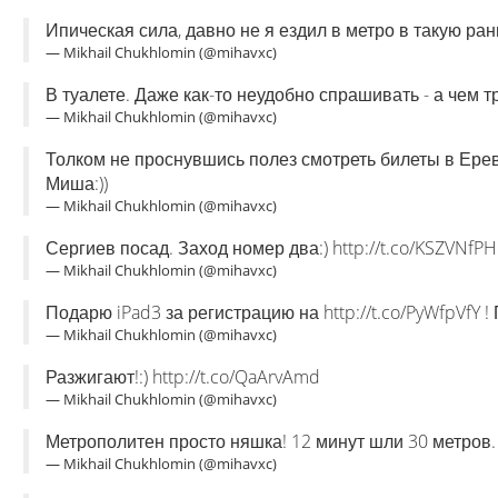
Ипическая сила, давно не я ездил в метро в такую рань
— Mikhail Chukhlomin (@mihavxc)
В туалете. Даже как-то неудобно спрашивать - а чем тр
— Mikhail Chukhlomin (@mihavxc)
Толком не проснувшись полез смотреть билеты в Ере
Миша:))
— Mikhail Chukhlomin (@mihavxc)
Сергиев посад. Заход номер два:) http://t.co/KSZVNfPH
— Mikhail Chukhlomin (@mihavxc)
Подарю iPad3 за регистрацию на http://t.co/PyWfpVfY ! 
— Mikhail Chukhlomin (@mihavxc)
Разжигают!:) http://t.co/QaArvAmd
— Mikhail Chukhlomin (@mihavxc)
Метрополитен просто няшка! 12 минут шли 30 метров. h
— Mikhail Chukhlomin (@mihavxc)