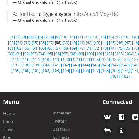
— Mikhail Chukhlomin (@mihavxc)
ActionList.ru: Будь в курсе! http://t.co/FMqy7Fk6
— Mikhail Chukhlomin (@mihavxc)
[1]
[2]
[3]
[4]
[5]
[6]
[7]
[8]
[9]
[10]
[11]
[12]
[13]
[14]
[15]
[16]
[17]
[18]
[19]
[32]
[33]
[34]
[35]
[36]
[37]
[38]
[39]
[40]
[41]
[42]
[43]
[44]
[45]
[46]
[47]
[48]
[61]
[62]
[63]
[64]
[65]
[66]
[67]
[68]
[69]
[70]
[71]
[72]
[73]
[74]
[75]
[76]
[77]
[90]
[91]
[92]
[93]
[94]
[95]
[96]
[97]
[98]
[99]
[100]
[101]
[102]
[103]
[104]
[1
[115]
[116]
[117]
[118]
[119]
[120]
[121]
[122]
[123]
[124]
[125]
[126]
[127
[137]
[138]
[139]
[140]
[141]
[142]
[143]
[144]
[145]
[146]
[147]
[148]
[149
[159]
[160]
[161]
[162]
[163]
[164]
[165]
[166]
[167]
[168]
[169]
[170]
[171
[181]
[182]
Menu
Connected
Instagram
Home
Twitter
Photo
Завтраки
Travel
Contacts
Blog