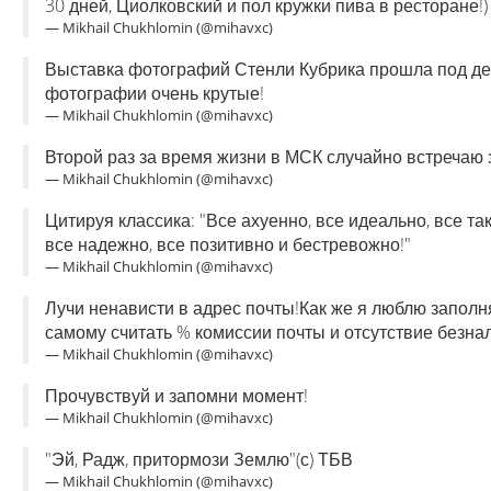
30 дней, Циолковский и пол кружки пива в ресторане!)
— Mikhail Chukhlomin (@mihavxc)
Выставка фотографий Стенли Кубрика прошла под деви
фотографии очень крутые!
— Mikhail Chukhlomin (@mihavxc)
Второй раз за время жизни в МСК случайно встречаю 
— Mikhail Chukhlomin (@mihavxc)
Цитируя классика: "Все ахуенно, все идеально, все так
все надежно, все позитивно и бестревожно!"
— Mikhail Chukhlomin (@mihavxc)
Лучи ненависти в адрес почты!Как же я люблю запол
самому считать % комиссии почты и отсутствие безна
— Mikhail Chukhlomin (@mihavxc)
Прочувствуй и запомни момент!
— Mikhail Chukhlomin (@mihavxc)
"Эй, Радж, притормози Землю"(с) ТБВ
— Mikhail Chukhlomin (@mihavxc)