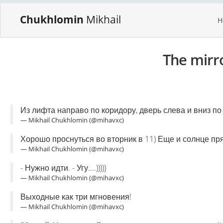
Chukhlomin
Mikhail
H
The mirr
Из лифта направо по коридору, дверь слева и вниз по 
— Mikhail Chukhlomin (@mihavxc)
Хорошо проснуться во вторник в 11) Еще и солнце пря
— Mikhail Chukhlomin (@mihavxc)
- Нужно идти. - Угу....)))))
— Mikhail Chukhlomin (@mihavxc)
Выходные как три мгновения!
— Mikhail Chukhlomin (@mihavxc)