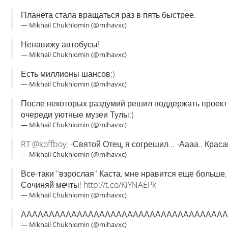
Планета стала вращаться раз в пять быстрее.
— Mikhail Chukhlomin (@mihavxc)
Ненавижу автобусы!
— Mikhail Chukhlomin (@mihavxc)
Есть миллионы шансов;)
— Mikhail Chukhlomin (@mihavxc)
После некоторых раздумий решил поддержать проект
очереди уютные музеи Тулы:)
— Mikhail Chukhlomin (@mihavxc)
RT @koffboy: -Святой Отец, я согрешил... -Аааа.. Краса
— Mikhail Chukhlomin (@mihavxc)
Все-таки "взрослая" Каста, мне нравится еще больше, ч
Сочиняй мечты! http://t.co/KiYNAEPk
— Mikhail Chukhlomin (@mihavxc)
АААААААААААААААААААААААААААААААААААААА
— Mikhail Chukhlomin (@mihavxc)