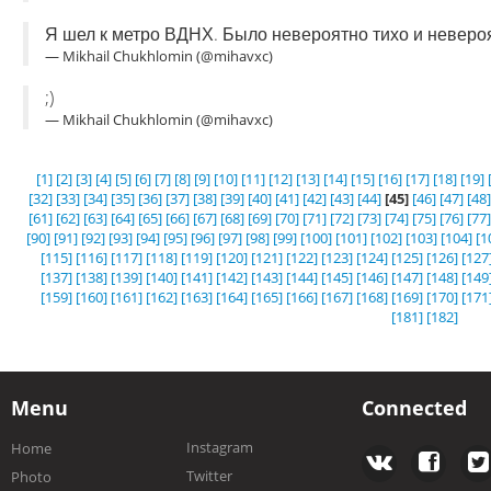
Я шел к метро ВДНХ. Было невероятно тихо и неверо
— Mikhail Chukhlomin (@mihavxc)
;)
— Mikhail Chukhlomin (@mihavxc)
[1]
[2]
[3]
[4]
[5]
[6]
[7]
[8]
[9]
[10]
[11]
[12]
[13]
[14]
[15]
[16]
[17]
[18]
[19]
[32]
[33]
[34]
[35]
[36]
[37]
[38]
[39]
[40]
[41]
[42]
[43]
[44]
[45]
[46]
[47]
[48]
[61]
[62]
[63]
[64]
[65]
[66]
[67]
[68]
[69]
[70]
[71]
[72]
[73]
[74]
[75]
[76]
[77]
[90]
[91]
[92]
[93]
[94]
[95]
[96]
[97]
[98]
[99]
[100]
[101]
[102]
[103]
[104]
[1
[115]
[116]
[117]
[118]
[119]
[120]
[121]
[122]
[123]
[124]
[125]
[126]
[127
[137]
[138]
[139]
[140]
[141]
[142]
[143]
[144]
[145]
[146]
[147]
[148]
[149
[159]
[160]
[161]
[162]
[163]
[164]
[165]
[166]
[167]
[168]
[169]
[170]
[171
[181]
[182]
Menu
Connected
Instagram
Home
Twitter
Photo