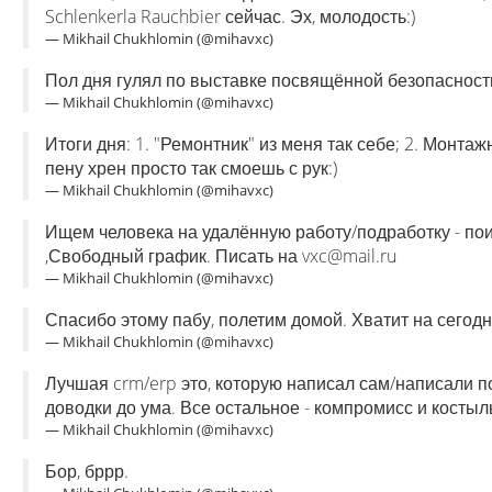
Schlenkerla Rauchbier сейчас. Эх, молодость:)
— Mikhail Chukhlomin (@mihavxc)
Пол дня гулял по выставке посвящённой безопасности
— Mikhail Chukhlomin (@mihavxc)
Итоги дня: 1. "Ремонтник" из меня так себе; 2. Монтаж
пену хрен просто так смоешь с рук:)
— Mikhail Chukhlomin (@mihavxc)
Ищем человека на удалённую работу/подработку - поис
,Свободный график. Писать на
vxc@mail.ru
— Mikhail Chukhlomin (@mihavxc)
Спасибо этому пабу, полетим домой. Хватит на сегодн
— Mikhail Chukhlomin (@mihavxc)
Лучшая crm/erp это, которую написал сам/написали по
доводки до ума. Все остальное - компромисс и костыл
— Mikhail Chukhlomin (@mihavxc)
Бор, бррр.