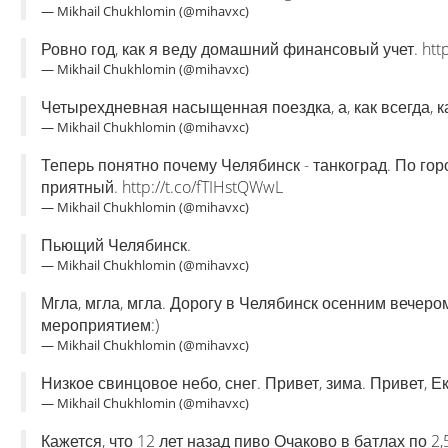
— Mikhail Chukhlomin (@mihavxc)
Ровно год, как я веду домашний финансовый учет. http
— Mikhail Chukhlomin (@mihavxc)
Четырехдневная насыщенная поездка, а, как всегда, 
— Mikhail Chukhlomin (@mihavxc)
Теперь понятно почему Челябинск - танкоград. По гор
приятный. http://t.co/fTIHstQWwL
— Mikhail Chukhlomin (@mihavxc)
Пьющий Челябинск.
— Mikhail Chukhlomin (@mihavxc)
Мгла, мгла, мгла. Дорогу в Челябинск осенним вечер
мероприятием:)
— Mikhail Chukhlomin (@mihavxc)
Низкое свинцовое небо, снег. Привет, зима. Привет, Ек
— Mikhail Chukhlomin (@mihavxc)
Кажется, что 12 лет назад пиво Очаково в батлах по 2,