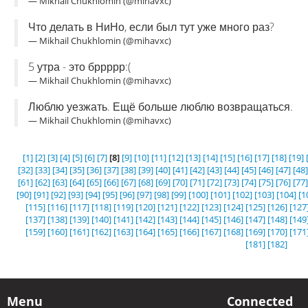
— Mikhail Chukhlomin (@mihavxc)
Что делать в НиНо, если был тут уже много раз?
— Mikhail Chukhlomin (@mihavxc)
5 утра - это бррррр:(
— Mikhail Chukhlomin (@mihavxc)
Люблю уезжать. Ещё больше люблю возвращаться.
— Mikhail Chukhlomin (@mihavxc)
[1]
[2]
[3]
[4]
[5]
[6]
[7]
[8]
[9]
[10]
[11]
[12]
[13]
[14]
[15]
[16]
[17]
[18]
[19]
[32]
[33]
[34]
[35]
[36]
[37]
[38]
[39]
[40]
[41]
[42]
[43]
[44]
[45]
[46]
[47]
[48]
[61]
[62]
[63]
[64]
[65]
[66]
[67]
[68]
[69]
[70]
[71]
[72]
[73]
[74]
[75]
[76]
[77]
[90]
[91]
[92]
[93]
[94]
[95]
[96]
[97]
[98]
[99]
[100]
[101]
[102]
[103]
[104]
[1
[115]
[116]
[117]
[118]
[119]
[120]
[121]
[122]
[123]
[124]
[125]
[126]
[127
[137]
[138]
[139]
[140]
[141]
[142]
[143]
[144]
[145]
[146]
[147]
[148]
[149
[159]
[160]
[161]
[162]
[163]
[164]
[165]
[166]
[167]
[168]
[169]
[170]
[171
[181]
[182]
Menu
Connected