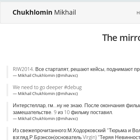
Chukhlomin
Mikhail
H
The mirr
RIW2014. Все стартапят, решают кейсы, поднимают пр
— Mikhail Chukhlomin (@mihavxc)
We need to go deeper #debug
— Mikhail Chukhlomin (@mihavxc)
Интерстеллар, гм...ну не знаю. После окончания филь
замешательстве. 9 из 10 фильму поставил.
— Mikhail Chukhlomin (@mihavxc)
Из свежепрочитанного:М.Ходорковский "Тюрьма и Вол
взгляд.Р.Брэнсон(основатель Virgin) "Теряя Невинност