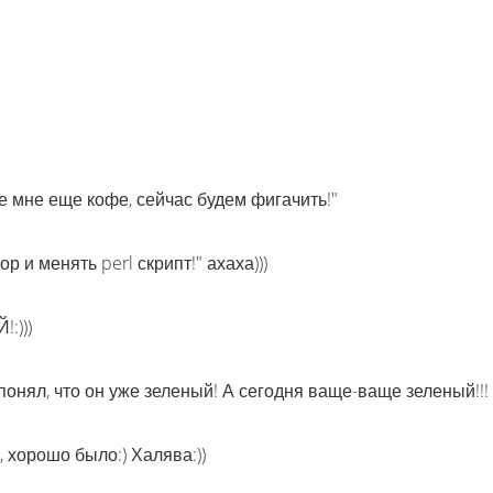
е мне еще кофе, сейчас будем фигачить!"
 и менять perl скрипт!" ахаха)))
:)))
понял, что он уже зеленый! А сегодня ваще-ваще зеленый!!!
 хорошо было:) Халява:))