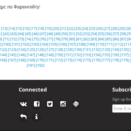
дус по Фаренгейту!
]
[13]
[14]
[15]
[16]
[17]
[18]
[19]
[20]
[21]
[22]
[23]
[24]
[25]
[26]
[27]
[28]
[29]
[30
1]
[42]
[43]
[44]
[45]
[46]
[47]
[48]
[49]
[50]
[51]
[52]
[53]
[54]
[55]
[56]
[57]
[58]
[5
0]
[71]
[72]
[73]
[74]
[75]
[76]
[77]
[78]
[79]
[80]
[81]
[82]
[83]
[84]
[85]
[86]
[87]
[8
]
[100]
[101]
[102]
[103]
[104]
[105]
[106]
[107]
[108]
[109]
[110]
[111]
[112]
[113
[122]
[123]
[124]
[125]
[126]
[127]
[128]
[129]
[130]
[131]
[132]
[133]
[134]
[135]
[144]
[145]
[146]
[147]
[148]
[149]
[150]
[151]
[152]
[153]
[154]
[155]
[156]
[157]
[166]
[167]
[168]
[169]
[170]
[171]
[172]
[173]
[174]
[175]
[176]
[177]
[178]
[179]
[181]
[182]
Connected
Subscr
Sign up fo