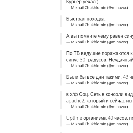
Курьер уехал:(
— Mikhail Chukhlomin (@mihavxc)
Быстрая походка.
— Mikhail Chukhlomin (@mihavxc)
А вы помните чему равен син
— Mikhail Chukhlomin (@mihavxc)
По ТВ ведущие поражаются как
синус 30 градусов. Неудачны
— Mikhail Chukhlomin (@mihavxc)
Были бы все дни такими. 43 ча
— Mikhail Chukhlomin (@mihavxc)
в х/ф Соц. Сеть в консоли вид
apache2, который и сейчас ис
— Mikhail Chukhlomin (@mihavxc)
Uptime организма 40 часов, п
— Mikhail Chukhlomin (@mihavxc)