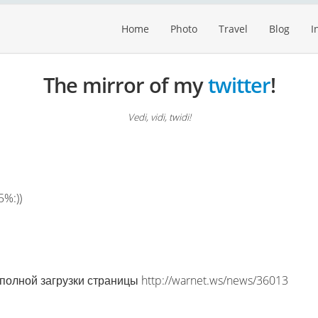
Home
Photo
Travel
Blog
I
The mirror of my
twitter
!
Vedi, vidi, twidi!
%:))
полной загрузки страницы http://warnet.ws/news/36013