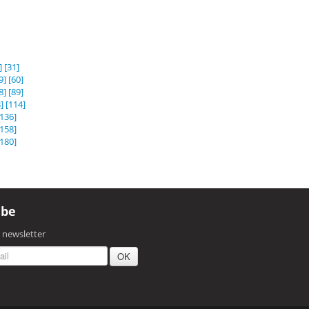
]
[31]
9]
[60]
8]
[89]
]
[114]
[136]
[158]
[180]
ibe
r newsletter