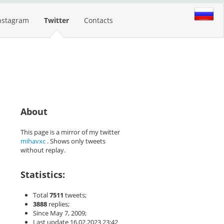
nstagram
Twitter
Contacts
About
This page is a mirror of my twitter
mihavxc
. Shows only tweets
without replay.
Statistics:
Total
7511
tweets;
3888
replies;
Since May 7, 2009;
Last update 16.02.2023 23:42