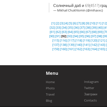
Солнечный даб и 69(451?) гра
— Mikhail Chukhlomin (@mihavxc)
[1]
[2]
[3]
[4]
[5]
[6]
[7]
[8]
[9]
[10]
[11]
[12
[32]
[33]
[34]
[35]
[36]
[37]
[38]
[39]
[40]
[4
[61]
[62]
[63]
[64]
[65]
[66]
[67]
[68]
[69]
[7
[90]
[91]
[92]
[93]
[94]
[95]
[96]
[97]
[98]
[99
[115]
[116]
[117]
[118]
[119]
[120]
[121]
[137]
[138]
[139]
[140]
[141]
[142]
[143]
[159]
[160]
[161]
[162]
[163]
[164]
[165]
Menu
Instagram
Home
Twitter
Photo
Завтраки
Travel
Contacts
Blog