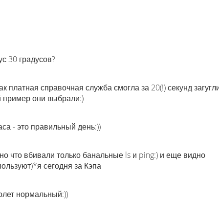
ус 30 градусов?
 платная справочная служба смогла за 20(!) секунд загуглит
й пример они выбрали:)
са - это правильный день:))
но что вбивали только банальные ls и ping:) и еще видно
пользуют)*я сегодня за Кэпа
олет нормальный:))