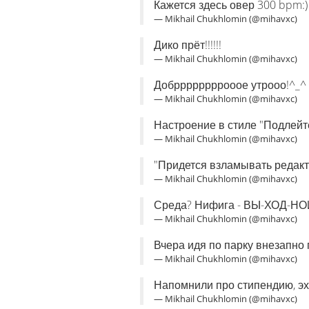
Кажется здесь овер 300 bpm:)
— Mikhail Chukhlomin (@mihavxc)
Дико прёт!!!!!!
— Mikhail Chukhlomin (@mihavxc)
Добррррррррооое утрооо!^_^
— Mikhail Chukhlomin (@mihavxc)
Настроение в стиле "Подлейт
— Mikhail Chukhlomin (@mihavxc)
"Придется взламывать редактор
— Mikhail Chukhlomin (@mihavxc)
Среда? Нифига - ВЫ-ХОД-НОЙ!
— Mikhail Chukhlomin (@mihavxc)
Вчера идя по парку внезапно 
— Mikhail Chukhlomin (@mihavxc)
Напомнили про стипендию, эх,
— Mikhail Chukhlomin (@mihavxc)