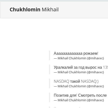
Chukhlomin
Mikhail
Ааааааааааааа рожаем!
— Mikhail Chukhlomin (@mihavxc)
Уралкалий за год вырос на 135
— Mikhail Chukhlomin (@mihavxc)
NASDAQ такой NASDAQ:)
— Mikhail Chukhlomin (@mihavxc)
Позитив для! Смотреть после 
— Mikhail Chukhlomin (@mihavxc)