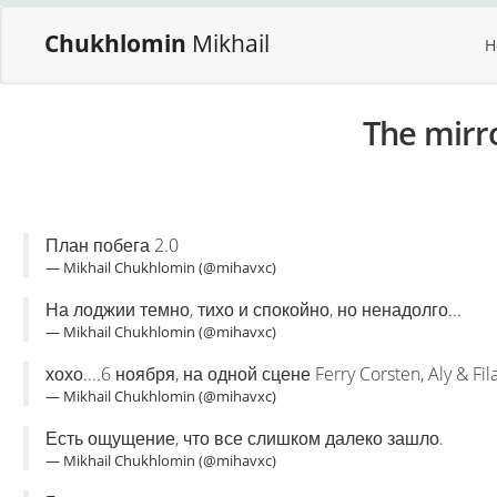
Chukhlomin
Mikhail
H
The mirr
План побега 2.0
— Mikhail Chukhlomin (@mihavxc)
На лоджии темно, тихо и спокойно, но ненадолго...
— Mikhail Chukhlomin (@mihavxc)
хохо....6 ноября, на одной сцене Ferry Corsten, Aly & Fil
— Mikhail Chukhlomin (@mihavxc)
Есть ощущение, что все слишком далеко зашло.
— Mikhail Chukhlomin (@mihavxc)