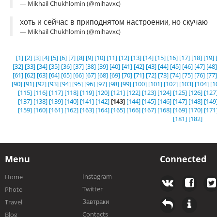
— Mikhail Chukhlomin (@mihavxc)
хоть и сейчас в приподнятом настроении, но скучаю
— Mikhail Chukhlomin (@mihavxc)
[1]
[2]
[3]
[4]
[5]
[6]
[7]
[8]
[9]
[10]
[11]
[12]
[13]
[14]
[15]
[16]
[17]
[18]
[19]
[32]
[33]
[34]
[35]
[36]
[37]
[38]
[39]
[40]
[41]
[42]
[43]
[44]
[45]
[46]
[47]
[48]
[61]
[62]
[63]
[64]
[65]
[66]
[67]
[68]
[69]
[70]
[71]
[72]
[73]
[74]
[75]
[76]
[77]
[90]
[91]
[92]
[93]
[94]
[95]
[96]
[97]
[98]
[99]
[100]
[101]
[102]
[103]
[104]
[1
[115]
[116]
[117]
[118]
[119]
[120]
[121]
[122]
[123]
[124]
[125]
[126]
[127
[137]
[138]
[139]
[140]
[141]
[142]
[143]
[144]
[145]
[146]
[147]
[148]
[149
[159]
[160]
[161]
[162]
[163]
[164]
[165]
[166]
[167]
[168]
[169]
[170]
[171
[181]
[182]
Menu
Connected
Instagram
Home
Twitter
Photo
Завтраки
Travel
Contacts
Blog