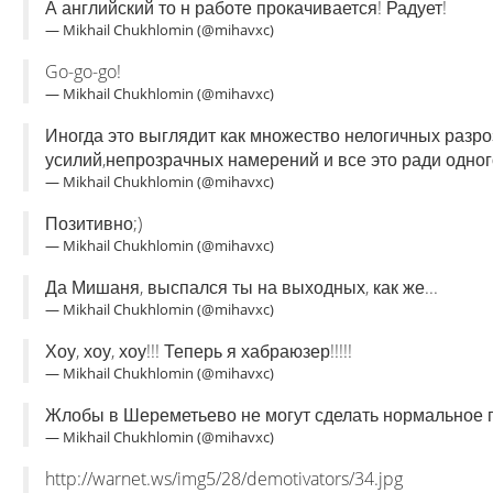
А английский то н работе прокачивается! Радует!
— Mikhail Chukhlomin (@mihavxc)
Go-go-go!
— Mikhail Chukhlomin (@mihavxc)
Иногда это выглядит как множество нелогичных разр
усилий,непрозрачных намерений и все это ради одног
— Mikhail Chukhlomin (@mihavxc)
Позитивно;)
— Mikhail Chukhlomin (@mihavxc)
Да Мишаня, выспался ты на выходных, как же...
— Mikhail Chukhlomin (@mihavxc)
Хоу, хоу, хоу!!! Теперь я хабраюзер!!!!!
— Mikhail Chukhlomin (@mihavxc)
Жлобы в Шереметьево не могут сделать нормальное 
— Mikhail Chukhlomin (@mihavxc)
http://warnet.ws/img5/28/demotivators/34.jpg