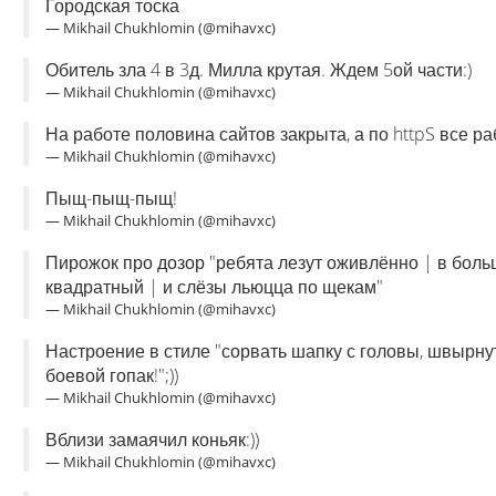
Городская тоска
— Mikhail Chukhlomin (@mihavxc)
Обитель зла 4 в 3д. Милла крутая. Ждем 5ой части:)
— Mikhail Chukhlomin (@mihavxc)
На работе половина сайтов закрыта, а по httpS все раб
— Mikhail Chukhlomin (@mihavxc)
Пыщ-пыщ-пыщ!
— Mikhail Chukhlomin (@mihavxc)
Пирожок про дозор "ребята лезут оживлённо | в больш
квадратный | и слёзы льюцца по щекам"
— Mikhail Chukhlomin (@mihavxc)
Настроение в стиле "сорвать шапку с головы, швырнут
боевой гопак!";))
— Mikhail Chukhlomin (@mihavxc)
Вблизи замаячил коньяк:))
— Mikhail Chukhlomin (@mihavxc)