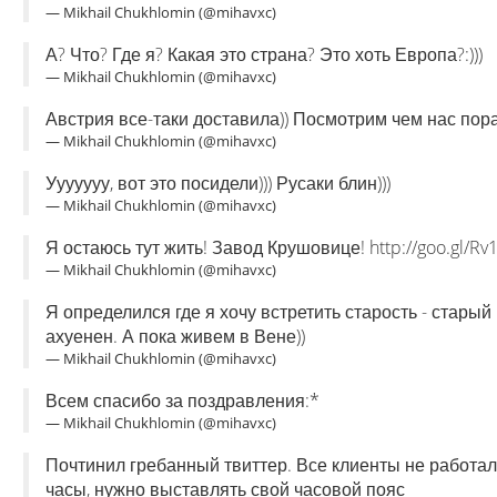
— Mikhail Chukhlomin (@mihavxc)
А? Что? Где я? Какая это страна? Это хоть Европа?:)))
— Mikhail Chukhlomin (@mihavxc)
Австрия все-таки доставила)) Посмотрим чем нас пор
— Mikhail Chukhlomin (@mihavxc)
Ууууууу, вот это посидели))) Русаки блин)))
— Mikhail Chukhlomin (@mihavxc)
Я остаюсь тут жить! Завод Крушовице! http://goo.gl/Rv
— Mikhail Chukhlomin (@mihavxc)
Я определился где я хочу встретить старость - старый 
ахуенен. А пока живем в Вене))
— Mikhail Chukhlomin (@mihavxc)
Всем спасибо за поздравления:*
— Mikhail Chukhlomin (@mihavxc)
Почтинил гребанный твиттер. Все клиенты не работал
часы, нужно выставлять свой часовой пояс