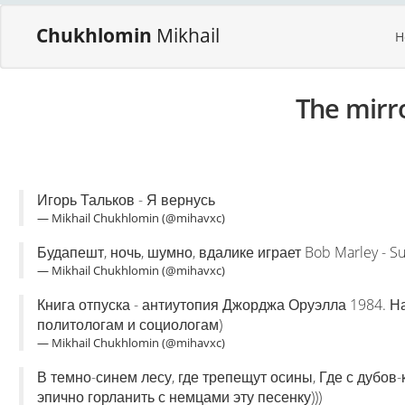
Chukhlomin
Mikhail
H
The mirr
Игорь Тальков - Я вернусь
— Mikhail Chukhlomin (@mihavxc)
Будапешт, ночь, шумно, вдалике играет Bob Marley - Sun
— Mikhail Chukhlomin (@mihavxc)
Книга отпуска - антиутопия Джорджа Оруэлла 1984. Н
политологам и социологам)
— Mikhail Chukhlomin (@mihavxc)
В темно-синем лесу, где трепещут осины, Где с дубов-
эпично горланить с немцами эту песенку)))