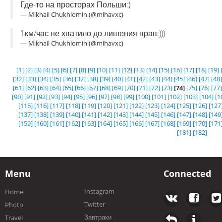
Где-то на просторах Польши:)
— Mikhail Chukhlomin (@mihavxc)
1км/час не хватило до лишения прав:)))
— Mikhail Chukhlomin (@mihavxc)
[1]
[2]
[3]
[4]
[5]
[6]
[7]
[8]
[9]
[10]
[11]
[12]
[13]
[14]
[15]
[16]
[17]
[18]
[19]
[32]
[33]
[34]
[35]
[36]
[37]
[38]
[39]
[40]
[41]
[42]
[43]
[44]
[45]
[46]
[47]
[48]
[61]
[62]
[63]
[64]
[65]
[66]
[67]
[68]
[69]
[70]
[71]
[72]
[73]
[74]
[75]
[76]
[77]
[90]
[91]
[92]
[93]
[94]
[95]
[96]
[97]
[98]
[99]
[100]
[101]
[102]
[103]
[104]
[1
[115]
[116]
[117]
[118]
[119]
[120]
[121]
[122]
[123]
[124]
[125]
[126]
[127
[137]
[138]
[139]
[140]
[141]
[142]
[143]
[144]
[145]
[146]
[147]
[148]
[149
[159]
[160]
[161]
[162]
[163]
[164]
[165]
[166]
[167]
[168]
[169]
[170]
[171
[181]
[182]
Menu
Connected
Instagram
Home
Twitter
Photo
Завтраки
Travel