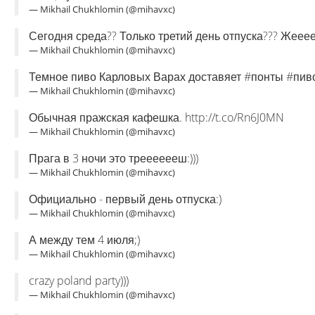
— Mikhail Chukhlomin (@mihavxc)
Сегодня среда?? Только третий день отпуска??? Жеееес
— Mikhail Chukhlomin (@mihavxc)
Темное пиво Карловых Варах доставяет #понты #пив
— Mikhail Chukhlomin (@mihavxc)
Обычная пражская кафешка. http://t.co/Rn6J0MN
— Mikhail Chukhlomin (@mihavxc)
Прага в 3 ночи это трееееееш:)))
— Mikhail Chukhlomin (@mihavxc)
Официально - первый день отпуска:)
— Mikhail Chukhlomin (@mihavxc)
А между тем 4 июля;)
— Mikhail Chukhlomin (@mihavxc)
crazy poland party)))
— Mikhail Chukhlomin (@mihavxc)