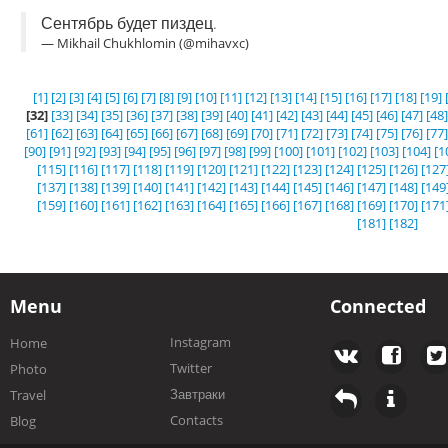
Сентябрь будет пиздец.
— Mikhail Chukhlomin (@mihavxc)
[1]
[2]
[3]
[4]
[5]
[6]
[7]
[8]
[9]
[10]
[11]
[12]
[13]
[14]
[15]
[16]
[17]
[18]
[19]
[32]
[33]
[34]
[35]
[36]
[37]
[38]
[39]
[40]
[41]
[42]
[43]
[44]
[45]
[46]
[47]
[48]
[61]
[62]
[63]
[64]
[65]
[66]
[67]
[68]
[69]
[70]
[71]
[72]
[73]
[74]
[75]
[76]
[77]
[90]
[91]
[92]
[93]
[94]
[95]
[96]
[97]
[98]
[99]
[100]
[101]
[102]
[103]
[104]
[1
[115]
[116]
[117]
[118]
[119]
[120]
[121]
[122]
[123]
[124]
[125]
[126]
[127
[137]
[138]
[139]
[140]
[141]
[142]
[143]
[144]
[145]
[146]
[147]
[148]
[149
[159]
[160]
[161]
[162]
[163]
[164]
[165]
[166]
[167]
[168]
[169]
[170]
[171
[181]
[182]
Menu
Connected
Instagram
Home
Twitter
Photo
Завтраки
Travel
Contacts
Blog