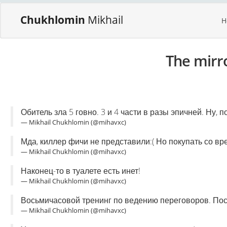
Chukhlomin
Mikhail
H
The mirr
Обитель зла 5 говно. 3 и 4 части в разы эпичней. Ну, п
— Mikhail Chukhlomin (@mihavxc)
Мда, киллер фичи не представили:( Но покупать со вр
— Mikhail Chukhlomin (@mihavxc)
Наконец-то в туалете есть инет!
— Mikhail Chukhlomin (@mihavxc)
Восьмичасовой тренинг по ведению переговоров. Пос
— Mikhail Chukhlomin (@mihavxc)