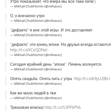
Утро показывает, что вчера мы все-таки пили:)
— Mikhail Chukhlomin (@mihavxc)
О_о внезапно утро
— Mikhail Chukhlomin (@mihavxc)
"дефакто" я вне этой игры. И это доставляет.
— Mikhail Chukhlomin (@mihavxc)
"дефакто" это конец эпохи. Но друзья всегда остаютс
http://t.co/XCeQDNeI
— Mikhail Chukhlomin (@mihavxc)
Сегодня крайний день "эпохи". Печень волнуется.
— Mikhail Chukhlomin (@mihavxc)
Опять свадьба. Опять пить с утра. http://t.co/k9yU2BtU
— Mikhail Chukhlomin (@mihavxc)
Как же мало людей в тви.
— Mikhail Chukhlomin (@mihavxc)
Трешовая вписка) http://t.co/S3PFbPV6