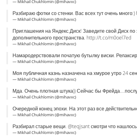
— Mikhail Chukhlomin (@mihavxc)
Разбираю фотки со стенки. Вас всех тут очень много:) h
— Mikhail Chukhlomin (@mihavxc)
Приглашения на Яндекс.Диск! Заведите свой Диск по 
дополнительного пространства. http://t.co/m0oel7ed
— Mikhail Chukhlomin (@mihavxc)
Намародерствовали початую бутылку виски. Релакси
— Mikhail Chukhlomin (@mihavxc)
Моя публичная казнь назначена на хмурое утро 24 се
— Mikhail Chukhlomin (@mihavxc)
Мда. Очень плотная штука)) Сейчас бы Фрейда....посл
— Mikhail Chukhlomin (@mihavxc)
Очередной конец эпохи. На этот раз все действительн
— Mikhail Chukhlomin (@mihavxc)
Разбирал старые вещи. @teqjsant смотри что нашлось
— Mikhail Chukhlomin (@mihavxc)