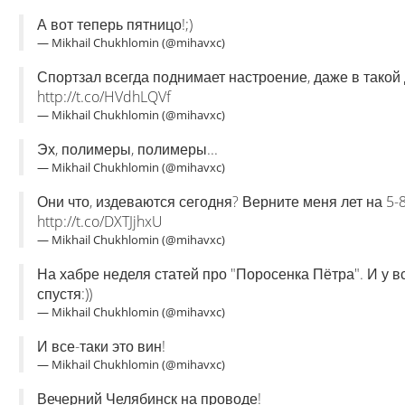
А вот теперь пятницо!;)
— Mikhail Chukhlomin (@mihavxc)
Спортзал всегда поднимает настроение, даже в такой
http://t.co/HVdhLQVf
— Mikhail Chukhlomin (@mihavxc)
Эх, полимеры, полимеры...
— Mikhail Chukhlomin (@mihavxc)
Они что, издеваются сегодня? Верните меня лет на 5-
http://t.co/DXTJjhxU
— Mikhail Chukhlomin (@mihavxc)
На хабре неделя статей про "Поросенка Пётра". И у все
спустя:))
— Mikhail Chukhlomin (@mihavxc)
И все-таки это вин!
— Mikhail Chukhlomin (@mihavxc)
Вечерний Челябинск на проводе!