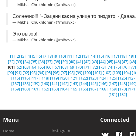
— Mikhail Chukhlomin (@mihavxc)
Солнечно!!! "- Зацени как на улице то пиздато! - Даааа
— Mikhail Chukhlomin (@mihavxc)
Это вызов!
— Mikhail Chukhlomin (@mihavxc)
[1]
[2]
[3]
[4]
[5]
[6]
[7]
[8]
[9]
[10]
[11]
[12]
[13]
[14]
[15]
[16]
[17]
[18]
[19]
[32]
[33]
[34]
[35]
[36]
[37]
[38]
[39]
[40]
[41]
[42]
[43]
[44]
[45]
[46]
[47]
[48]
[61]
[62]
[63]
[64]
[65]
[66]
[67]
[68]
[69]
[70]
[71]
[72]
[73]
[74]
[75]
[76]
[77]
[90]
[91]
[92]
[93]
[94]
[95]
[96]
[97]
[98]
[99]
[100]
[101]
[102]
[103]
[104]
[1
[115]
[116]
[117]
[118]
[119]
[120]
[121]
[122]
[123]
[124]
[125]
[126]
[127
[137]
[138]
[139]
[140]
[141]
[142]
[143]
[144]
[145]
[146]
[147]
[148]
[149
[159]
[160]
[161]
[162]
[163]
[164]
[165]
[166]
[167]
[168]
[169]
[170]
[171
[181]
[182]
Menu
Connected
Instagram
Home