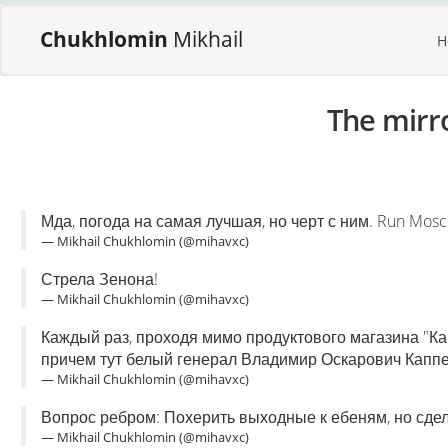
Chukhlomin
Mikhail
H
The mirr
Мда, погода на самая лучшая, но черт с ним. Run Mos
— Mikhail Chukhlomin (@mihavxc)
Стрела Зенона!
— Mikhail Chukhlomin (@mihavxc)
Каждый раз, проходя мимо продуктового магазина "Ка
причем тут белый генерал Владимир Оскарович Каппе
— Mikhail Chukhlomin (@mihavxc)
Вопрос ребром: Похерить выходные к ебеням, но сдела
— Mikhail Chukhlomin (@mihavxc)