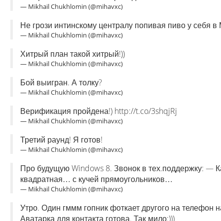
— Mikhail Chukhlomin (@mihavxc)
Не грози интинскому централу попивая пиво у себя в 
— Mikhail Chukhlomin (@mihavxc)
Хитрый план такой хитрый!))
— Mikhail Chukhlomin (@mihavxc)
Бой выигран. А толку?
— Mikhail Chukhlomin (@mihavxc)
Верификация пройдена!) http://t.co/3shqjRj
— Mikhail Chukhlomin (@mihavxc)
Третий раунд! Я готов!
— Mikhail Chukhlomin (@mihavxc)
Про будущую Windows 8. Звонок в тех.поддержку: — 
квадратная… с кучей прямоугольников…
— Mikhail Chukhlomin (@mihavxc)
Утро. Один гммм гопник фоткает другого на телефон н
Аватарка для контакта готова. Так мило:)))