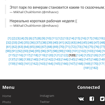
Этот парк по вечерам становится каким-то сказочным;
— Mikhail Chukhlomin (@mihavxc)
Нереально короткая рабочая неделя:((
— Mikhail Chukhlomin (@mihavxc)
[1]
[2]
[3]
[4]
[5]
[6]
[7]
[8]
[9]
[10]
[11]
[12]
[13]
[14]
[15]
[16]
[17]
[18]
[19]
[32]
[33]
[34]
[35]
[36]
[37]
[38]
[39]
[40]
[41]
[42]
[43]
[44]
[45]
[46]
[47]
[48]
[61]
[62]
[63]
[64]
[65]
[66]
[67]
[68]
[69]
[70]
[71]
[72]
[73]
[74]
[75]
[76]
[77]
[90]
[91]
[92]
[93]
[94]
[95]
[96]
[97]
[98]
[99]
[100]
[101]
[102]
[103]
[104]
[1
[115]
[116]
[117]
[118]
[119]
[120]
[121]
[122]
[123]
[124]
[125]
[126]
[127
[137]
[138]
[139]
[140]
[141]
[142]
[143]
[144]
[145]
[146]
[147]
[148]
[149
[159]
[160]
[161]
[162]
[163]
[164]
[165]
[166]
[167]
[168]
[169]
[170]
[171
[181]
[182]
Menu
Connected
Instagram
Home
Twitter
Photo