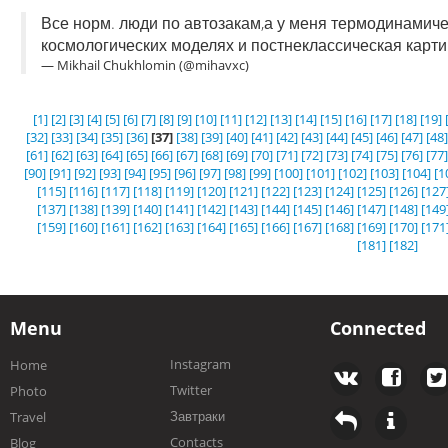
Все норм. люди по автозакам,а у меня термодинамиче
космологических моделях и постнеклассическая карти
— Mikhail Chukhlomin (@mihavxc)
[1]
[2]
[3]
[4]
[5]
[6]
[7]
[8]
[9]
[10]
[11]
[12]
[13]
[14]
[15]
[16]
[17]
[18]
[19]
[32]
[33]
[34]
[35]
[36]
[37]
[38]
[39]
[40]
[41]
[42]
[43]
[44]
[45]
[46]
[47]
[48]
[61]
[62]
[63]
[64]
[65]
[66]
[67]
[68]
[69]
[70]
[71]
[72]
[73]
[74]
[75]
[76]
[77]
[90]
[91]
[92]
[93]
[94]
[95]
[96]
[97]
[98]
[99]
[100]
[101]
[102]
[103]
[104]
[1
[115]
[116]
[117]
[118]
[119]
[120]
[121]
[122]
[123]
[124]
[125]
[126]
[127
[137]
[138]
[139]
[140]
[141]
[142]
[143]
[144]
[145]
[146]
[147]
[148]
[149
[159]
[160]
[161]
[162]
[163]
[164]
[165]
[166]
[167]
[168]
[169]
[170]
[171
[181]
[182]
Menu
Connected
Instagram
Home
Twitter
Photo
Завтраки
Travel
Contacts
Blog