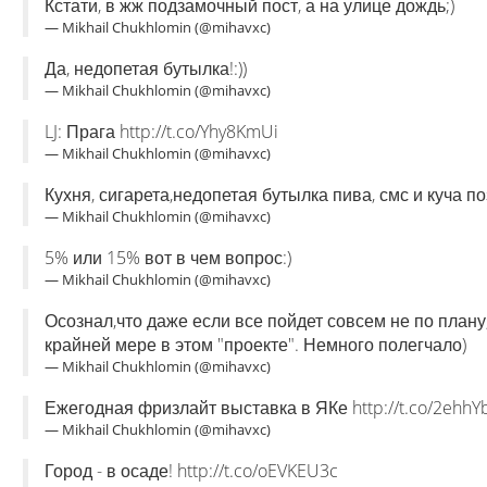
Кстати, в жж подзамочный пост, а на улице дождь;)
— Mikhail Chukhlomin (@mihavxc)
Да, недопетая бутылка!:))
— Mikhail Chukhlomin (@mihavxc)
LJ: Прага http://t.co/Yhy8KmUi
— Mikhail Chukhlomin (@mihavxc)
Кухня, сигарета,недопетая бутылка пива, смс и куча 
— Mikhail Chukhlomin (@mihavxc)
5% или 15% вот в чем вопрос:)
— Mikhail Chukhlomin (@mihavxc)
Осознал,что даже если все пойдет совсем не по плану,
крайней мере в этом "проекте". Немного полегчало)
— Mikhail Chukhlomin (@mihavxc)
Ежегодная фризлайт выставка в ЯКе http://t.co/2ehhYb1
— Mikhail Chukhlomin (@mihavxc)
Город - в осаде! http://t.co/oEVKEU3c