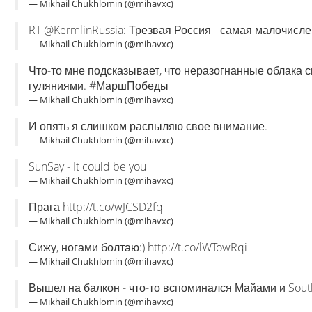
— Mikhail Chukhlomin (@mihavxc)
RT @KermlinRussia: Трезвая Россия - самая малочислен
— Mikhail Chukhlomin (@mihavxc)
Что-то мне подсказывает, что неразогнанные облака 
гуляниями. #МаршПобеды
— Mikhail Chukhlomin (@mihavxc)
И опять я слишком распыляю свое внимание.
— Mikhail Chukhlomin (@mihavxc)
SunSay - It could be you
— Mikhail Chukhlomin (@mihavxc)
Прага http://t.co/wJCSD2fq
— Mikhail Chukhlomin (@mihavxc)
Сижу, ногами болтаю:) http://t.co/lWTowRqi
— Mikhail Chukhlomin (@mihavxc)
Вышел на балкон - что-то вспоминался Майами и South
— Mikhail Chukhlomin (@mihavxc)