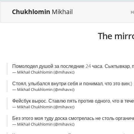
Chukhlomin
Mikhail
H
The mirr
Помолодел душой за последние 24 часа. Сыктывкар, п
— Mikhail Chukhlomin (@mihavxc)
Стоял, улыбался внутри себя и понимал, что это вин;)
— Mikhail Chukhlomin (@mihavxc)
Фейсбук вырос. Ставлю пять против одного, что в тече
— Mikhail Chukhlomin (@mihavxc)
Без этого моя туду доска смотрелась не столь органично
— Mikhail Chukhlomin (@mihavxc)