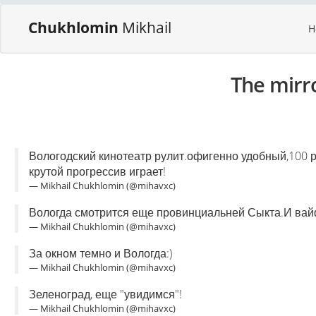
Chukhlomin
Mikhail
H
The mirr
Вологодский кинотеатр рулит.офигенно удобный,100 
крутой прогрессив играет!
— Mikhail Chukhlomin (@mihavxc)
Вологда смотрится еще провинциальней Сыкта.И вайф
— Mikhail Chukhlomin (@mihavxc)
За окном темно и Вологда:)
— Mikhail Chukhlomin (@mihavxc)
Зеленоград, еще "увидимся"!
— Mikhail Chukhlomin (@mihavxc)