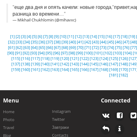
"еще два дня и опять качели: новые города,"привет,на
разница во времени...."
— Mikhail Chukhlomin (@mihavxc)
[1]
[2]
[3]
[4]
[5]
[6]
[7]
[8]
[9]
[10]
[11]
[12]
[13]
[14]
[15]
[16]
[17]
[18]
[19]
[32]
[33]
[34]
[35]
[36]
[37]
[38]
[39]
[40]
[41]
[42]
[43]
[44]
[45]
[46]
[47]
[48]
[61]
[62]
[63]
[64]
[65]
[66]
[67]
[68]
[69]
[70]
[71]
[72]
[73]
[74]
[75]
[76]
[77]
[90]
[91]
[92]
[93]
[94]
[95]
[96]
[97]
[98]
[99]
[100]
[101]
[102]
[103]
[104]
[1
[115]
[116]
[117]
[118]
[119]
[120]
[121]
[122]
[123]
[124]
[125]
[126]
[127
[137]
[138]
[139]
[140]
[141]
[142]
[143]
[144]
[145]
[146]
[147]
[148]
[149
[159]
[160]
[161]
[162]
[163]
[164]
[165]
[166]
[167]
[168]
[169]
[170]
[171
[181]
[182]
Menu
Connected
Instagram
Home
Twitter
Photo
Завтраки
Travel
Contacts
Blog