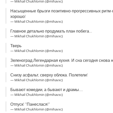
— Mikhail Chukhlomin (@mihavxc)
Насыщенные брызги позитивно-прогрессивных ритм-сек
хорошо!
— Mikhail Chukhlomin (@mihavxc)
Главное детально продумать план побега...
— Mikhail Chukhlomin (@mihavxc)
Тверь
— Mikhail Chukhlomin (@mihavxc)
Зеленоград.Легендарная кухня. И сна сегодня снова н
— Mikhail Chukhlomin (@mihavxc)
Снизу асфальт, сверху облока. Полетели!
— Mikhail Chukhlomin (@mihavxc)
Бывают комедии, а бывают и драмы....
— Mikhail Chukhlomin (@mihavxc)
Отпуск! "Панеслася!"
— Mikhail Chukhlomin (@mihavxc)