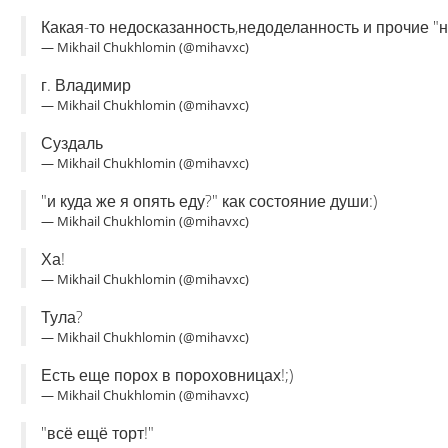
Какая-то недосказанность,недоделанность и прочие "не
— Mikhail Chukhlomin (@mihavxc)
г. Владимир
— Mikhail Chukhlomin (@mihavxc)
Суздаль
— Mikhail Chukhlomin (@mihavxc)
"и куда же я опять еду?" как состояние души:)
— Mikhail Chukhlomin (@mihavxc)
Ха!
— Mikhail Chukhlomin (@mihavxc)
Тула?
— Mikhail Chukhlomin (@mihavxc)
Есть еще порох в пороховницах!;)
— Mikhail Chukhlomin (@mihavxc)
"всё ещё торт!"