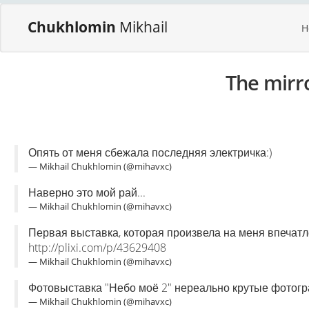
Chukhlomin
Mikhail
H
The mirr
Опять от меня сбежала последняя электричка:)
— Mikhail Chukhlomin (@mihavxc)
Наверно это мой рай...
— Mikhail Chukhlomin (@mihavxc)
Первая выставка, которая произвела на меня впечатл
http://plixi.com/p/43629408
— Mikhail Chukhlomin (@mihavxc)
Фотовыставка "Небо моё 2" нереально крутые фотог
— Mikhail Chukhlomin (@mihavxc)