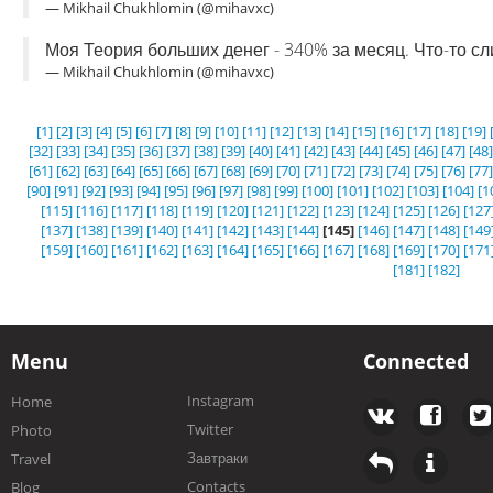
— Mikhail Chukhlomin (@mihavxc)
Моя Теория больших денег - 340% за месяц. Что-то с
— Mikhail Chukhlomin (@mihavxc)
[1]
[2]
[3]
[4]
[5]
[6]
[7]
[8]
[9]
[10]
[11]
[12]
[13]
[14]
[15]
[16]
[17]
[18]
[19]
[32]
[33]
[34]
[35]
[36]
[37]
[38]
[39]
[40]
[41]
[42]
[43]
[44]
[45]
[46]
[47]
[48]
[61]
[62]
[63]
[64]
[65]
[66]
[67]
[68]
[69]
[70]
[71]
[72]
[73]
[74]
[75]
[76]
[77]
[90]
[91]
[92]
[93]
[94]
[95]
[96]
[97]
[98]
[99]
[100]
[101]
[102]
[103]
[104]
[1
[115]
[116]
[117]
[118]
[119]
[120]
[121]
[122]
[123]
[124]
[125]
[126]
[127
[137]
[138]
[139]
[140]
[141]
[142]
[143]
[144]
[145]
[146]
[147]
[148]
[149
[159]
[160]
[161]
[162]
[163]
[164]
[165]
[166]
[167]
[168]
[169]
[170]
[171
[181]
[182]
Menu
Connected
Instagram
Home
Twitter
Photo
Завтраки
Travel
Contacts
Blog