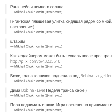
Рага, небо и немного солнца!
— Mikhail Chukhlomin (@mihavxc)
Гигантская плюшевая улитка, сидящая рядом со мной
настроение:)
— Mikhail Chukhlomin (@mihavxc)
штабим
— Mikhail Chukhlomin (@mihavxc)
Как хедлайнером может быть технарь после прог-транс с
http://plixi.com/p/43235510
— Mikhail Chukhlomin (@mihavxc)
Боже, толпа гопников подпевала под Bobina - angel for 
— Mikhail Chukhlomin (@mihavxc)
Дима Bobina - Live! Неделя транса хе-хе:)
— Mikhail Chukhlomin (@mihavxc)
Пора поднимать ставки. Игра постепенно принимает 
— Mikhail Chukhlomin (@mihavxc)