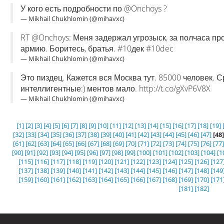
У кого есть подробности по @Onchoys ?
— Mikhail Chukhlomin (@mihavxc)
RT @Onchoys: Меня задержал угрозыск, за полчаса пр
армию. Боритесь, братья. #10дек #10dec
— Mikhail Chukhlomin (@mihavxc)
Это пиздец. Кажется вся Москва тут. 85000 человек. С
интеллигентные:) ментов мало. http://t.co/gXvP6V8X
— Mikhail Chukhlomin (@mihavxc)
[1]
[2]
[3]
[4]
[5]
[6]
[7]
[8]
[9]
[10]
[11]
[12]
[13]
[14]
[15]
[16]
[17]
[18]
[19]
[32]
[33]
[34]
[35]
[36]
[37]
[38]
[39]
[40]
[41]
[42]
[43]
[44]
[45]
[46]
[47]
[48]
[61]
[62]
[63]
[64]
[65]
[66]
[67]
[68]
[69]
[70]
[71]
[72]
[73]
[74]
[75]
[76]
[77]
[90]
[91]
[92]
[93]
[94]
[95]
[96]
[97]
[98]
[99]
[100]
[101]
[102]
[103]
[104]
[1
[115]
[116]
[117]
[118]
[119]
[120]
[121]
[122]
[123]
[124]
[125]
[126]
[127
[137]
[138]
[139]
[140]
[141]
[142]
[143]
[144]
[145]
[146]
[147]
[148]
[149
[159]
[160]
[161]
[162]
[163]
[164]
[165]
[166]
[167]
[168]
[169]
[170]
[171
[181]
[182]