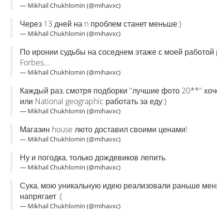
— Mikhail Chukhlomin (@mihavxc)
Через 13 дней на n проблем станет меньше:)
— Mikhail Chukhlomin (@mihavxc)
По иронии судьбы на соседнем этаже с моей работой
Forbes...
— Mikhail Chukhlomin (@mihavxc)
Каждый раз, смотря подборки "лучшие фото 20**" хоче
или National geographic работать за еду:)
— Mikhail Chukhlomin (@mihavxc)
Магазин house люто доставил своими ценами!
— Mikhail Chukhlomin (@mihavxc)
Ну и погодка, только дождевиков лепить.
— Mikhail Chukhlomin (@mihavxc)
Сука, мою уникальную идею реализовали раньше меня.
напрягает :(
— Mikhail Chukhlomin (@mihavxc)