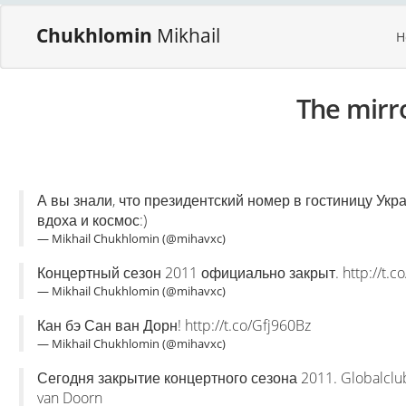
Chukhlomin
Mikhail
H
The mirr
А вы знали, что президентский номер в гостиницу Укр
вдоха и космос:)
— Mikhail Chukhlomin (@mihavxc)
Концертный сезон 2011 официально закрыт. http://t.co/
— Mikhail Chukhlomin (@mihavxc)
Кан бэ Сан ван Дорн! http://t.co/Gfj960Bz
— Mikhail Chukhlomin (@mihavxc)
Сегодня закрытие концертного сезона 2011. Globalclub
van Doorn