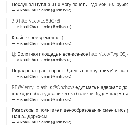
Послушал Путина и не могу понять - где мои 300 руб
— Mikhail Chukhlomin (@mihavxc)
3:0 http://t.co/Ed8dC78l
— Mikhail Chukhlomin (@mihavxc)
Крайне своевременно!:)
— Mikhail Chukhlomin (@mihavxc)
LJ: Болотная площадь и все-все-все http://t.co/FwgjQ5J
— Mikhail Chukhlomin (@mihavxc)
Порадовал транспорант "Даешь снежную зиму" и скан
— Mikhail Chukhlomin (@mihavxc)
RT @4ernyj_plash: к @Onchoys едут мать и адвокат с 
проходит обследование из-за болезни. будем надеять
— Mikhail Chukhlomin (@mihavxc)
Разговоры о политике и ценообразовании сменились 
Паша...Держись!
— Mikhail Chukhlomin (@mihavxc)