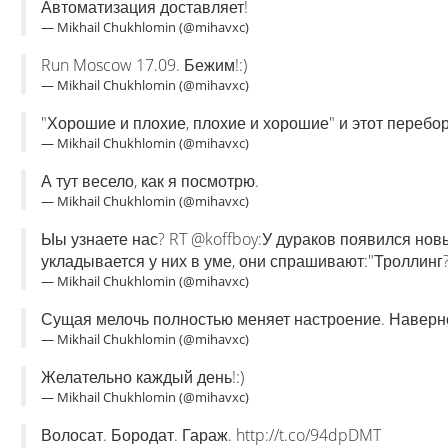
Автоматизация доставляет!
— Mikhail Chukhlomin (@mihavxc)
Run Moscow 17.09. Бежим!:)
— Mikhail Chukhlomin (@mihavxc)
"Хорошие и плохие, плохие и хорошие" и этот перебор 
— Mikhail Chukhlomin (@mihavxc)
А тут весело, как я посмотрю.
— Mikhail Chukhlomin (@mihavxc)
Ыы узнаете нас? RT @koffboy:У дураков появился нов
укладывается у них в уме, они спрашивают:"Троллинг?
— Mikhail Chukhlomin (@mihavxc)
Сущая мелочь полностью меняет настроение. Наверное
— Mikhail Chukhlomin (@mihavxc)
Желательно каждый день!:)
— Mikhail Chukhlomin (@mihavxc)
Волосат. Бородат. Гараж. http://t.co/94dpDMT