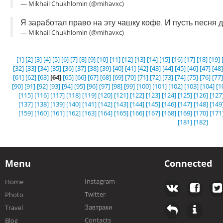
— Mikhail Chukhlomin (@mihavxc)
Я заработал право на эту чашку кофе. И пусть песня д
— Mikhail Chukhlomin (@mihavxc)
[1]
[2]
[3]
[4]
[5]
[6]
[7]
[8]
[9]
[10]
[11]
[12]
[13]
[14]
[15]
[16]
[17]
[18]
[19]
[32]
[33]
[34]
[35]
[36]
[37]
[38]
[39]
[40]
[41]
[42]
[43]
[44]
[45]
[46]
[47]
[48]
[61]
[62]
[63]
[64]
[65]
[66]
[67]
[68]
[69]
[70]
[71]
[72]
[73]
[74]
[75]
[76]
[77]
[90]
[91]
[92]
[93]
[94]
[95]
[96]
[97]
[98]
[99]
[100]
[101]
[102]
[103]
[104]
[1
[115]
[116]
[117]
[118]
[119]
[120]
[121]
[122]
[123]
[124]
[125]
[126]
[127
[137]
[138]
[139]
[140]
[141]
[142]
[143]
[144]
[145]
[146]
[147]
[148]
[149
[159]
[160]
[161]
[162]
[163]
[164]
[165]
[166]
[167]
[168]
[169]
[170]
[171
[181]
[182]
Menu
Connected
Instagram
Home
Twitter
Photo
Завтраки
Travel
Contacts
Blog