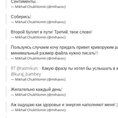
Сентименты...
— Mikhail Chukhlomin (@mihavxc)
Соберись!
— Mikhail Chukhlomin (@mihavxc)
Второй буллет в пути! Третий, твое слово!
— Mikhail Chukhlomin (@mihavxc)
Пользуясь случаем хочу придать привет криворуким ра
минимальный размер файла нужно писать!!!
— Mikhail Chukhlomin (@mihavxc)
RT @rasmikun: - Какую фразу ты хотел бы услышать в 
@kuraj_bambey
— Mikhail Chukhlomin (@mihavxc)
Желательно каждый день!
— Mikhail Chukhlomin (@mihavxc)
Аж ощущаю как здоровье и энергия наполняют меня!:)
— Mikhail Chukhlomin (@mihavxc)