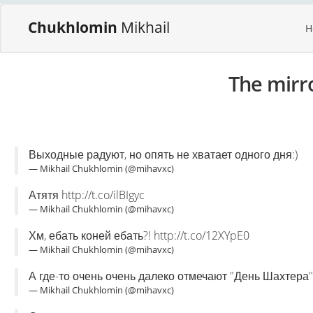
Chukhlomin
Mikhail
H
The mirr
Выходные радуют, но опять не хватает одного дня:)
— Mikhail Chukhlomin (@mihavxc)
Атятя http://t.co/ilBIgyc
— Mikhail Chukhlomin (@mihavxc)
Хм, ебать коней ебать?! http://t.co/12XYpE0
— Mikhail Chukhlomin (@mihavxc)
А где-то очень очень далеко отмечают "День Шахтера"
— Mikhail Chukhlomin (@mihavxc)