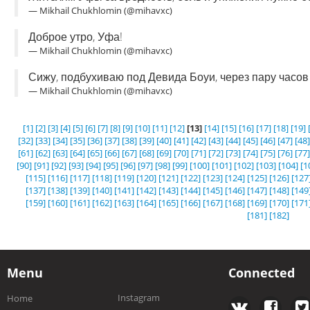
— Mikhail Chukhlomin (@mihavxc)
Доброе утро, Уфа!
— Mikhail Chukhlomin (@mihavxc)
Сижу, подбухиваю под Девида Боуи, через пару часов 
— Mikhail Chukhlomin (@mihavxc)
[1]
[2]
[3]
[4]
[5]
[6]
[7]
[8]
[9]
[10]
[11]
[12]
[13]
[14]
[15]
[16]
[17]
[18]
[19]
[32]
[33]
[34]
[35]
[36]
[37]
[38]
[39]
[40]
[41]
[42]
[43]
[44]
[45]
[46]
[47]
[48]
[61]
[62]
[63]
[64]
[65]
[66]
[67]
[68]
[69]
[70]
[71]
[72]
[73]
[74]
[75]
[76]
[77]
[90]
[91]
[92]
[93]
[94]
[95]
[96]
[97]
[98]
[99]
[100]
[101]
[102]
[103]
[104]
[1
[115]
[116]
[117]
[118]
[119]
[120]
[121]
[122]
[123]
[124]
[125]
[126]
[127
[137]
[138]
[139]
[140]
[141]
[142]
[143]
[144]
[145]
[146]
[147]
[148]
[149
[159]
[160]
[161]
[162]
[163]
[164]
[165]
[166]
[167]
[168]
[169]
[170]
[171
[181]
[182]
Menu
Connected
Instagram
Home