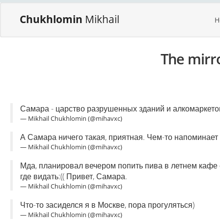
Chukhlomin
Mikhail
H
The mirr
Самара - царство разрушенных зданий и алкомаркето
— Mikhail Chukhlomin (@mihavxc)
А Самара ничего такая, приятная. Чем-то напоминает с
— Mikhail Chukhlomin (@mihavxc)
Мда, планировал вечером попить пива в летнем кафе с
где видать:(( Привет, Самара.
— Mikhail Chukhlomin (@mihavxc)
Что-то засиделся я в Москве, пора прогуляться)
— Mikhail Chukhlomin (@mihavxc)