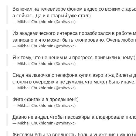
Включил на телевизоре фоном видео со всяких старых
а сейчас...Да и я старый уже стал:)
— Mikhail Chukhlomin (@mihavxc)
Из академического интереса поразбирался в работе ме
записано и что может быть клонировано. Очень любоп
— Mikhail Chukhlomin (@mihavxc)
Я к тому, что не ценим мы прогресс, привыкли к нему:)
— Mikhail Chukhlomin (@mihavxc)
Сидя на лавочке с телефона купил аэро и жд билеты д
стояли в очередях и не думали, что может быть иначе.
— Mikhail Chukhlomin (@mihavxc)
Фигак-фигак и в продакшен!:)
— Mikhail Chukhlomin (@mihavxc)
Давно не видел, чтобы пассажиры аплодировали пило
— Mikhail Chukhlomin (@mihavxc)
Жителям Уфы за вредность, боль и унижения нужно б