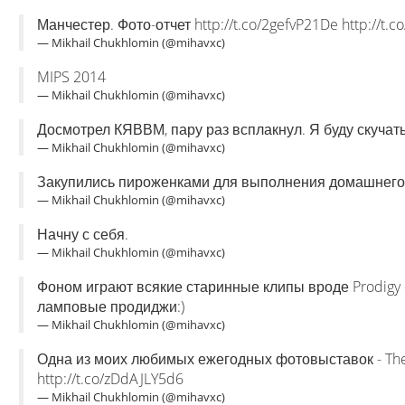
Манчестер. Фото-отчет http://t.co/2gefvP21De http://t.c
— Mikhail Chukhlomin (@mihavxc)
MIPS 2014
— Mikhail Chukhlomin (@mihavxc)
Досмотрел КЯВВМ, пару раз всплакнул. Я буду скучать
— Mikhail Chukhlomin (@mihavxc)
Закупились пироженками для выполнения домашнего 
— Mikhail Chukhlomin (@mihavxc)
Начну с себя.
— Mikhail Chukhlomin (@mihavxc)
Фоном играют всякие старинные клипы вроде Prodigy - 
ламповые продиджи:)
— Mikhail Chukhlomin (@mihavxc)
Одна из моих любимых ежегодных фотовыставок - The B
http://t.co/zDdAJLY5d6
— Mikhail Chukhlomin (@mihavxc)