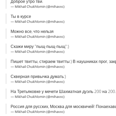
Доброе утро тви.
— Mikhail Chukhlomin (@mihavxc)
Ты в курсе
— Mikhail Chukhlomin (@mihavxc)
Можно все, что нельзя
— Mikhail Chukhlomin (@mihavxc)
Скажи миру "пыщ-пыщ-пыщ":)
— Mikhail Chukhlomin (@mihavxc)
Пишет твитты, стираем твитты:) В наушниках прог, закр
— Mikhail Chukhlomin (@mihavxc)
Скверная привычка думать:)
— Mikhail Chukhlomin (@mihavxc)
На Третьяковке у мечети Шахматная дуэль 200 на 20
— Mikhail Chukhlomin (@mihavxc)
Россия для русских, Москва для москвичей! Понаехав
— Mikhail Chukhlomin (@mihavxc)