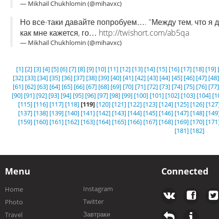
— Mikhail Chukhlomin (@mihavxc)
Но все-таки давайте попробуем…. "Между тем, что я дум
как мне кажется, го… http://twishort.com/ab5qa
— Mikhail Chukhlomin (@mihavxc)
[1]
[2]
[3]
[4]
[5]
[6]
[7]
[8]
[9]
[10]
[11]
[12]
[13]
[14]
[15]
[16]
[17]
[18]
[19]
[32]
[33]
[34]
[35]
[36]
[37]
[38]
[39]
[40]
[41]
[42]
[43]
[44]
[45]
[46]
[47]
[48]
[61]
[62]
[63]
[64]
[65]
[66]
[67]
[68]
[69]
[70]
[71]
[72]
[73]
[74]
[75]
[76]
[77]
[90]
[91]
[92]
[93]
[94]
[95]
[96]
[97]
[98]
[99]
[100]
[101]
[102]
[103]
[104]
[1
[115]
[116]
[117]
[118]
[119]
[120]
[121]
[122]
[123]
[124]
[125]
[126]
[127
[137]
[138]
[139]
[140]
[141]
[142]
[143]
[144]
[145]
[146]
[147]
[148]
[149
[159]
[160]
[161]
[162]
[163]
[164]
[165]
[166]
[167]
[168]
[169]
[170]
[171
[181]
[182]
Menu
Connected
Instagram
Home
Twitter
Photo
Завтраки
Travel