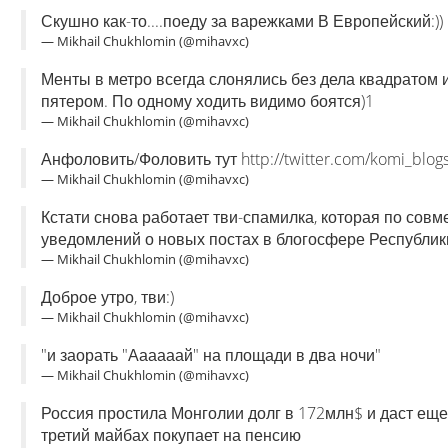
Скушно как-то....поеду за варежками В Европейский:))
— Mikhail Chukhlomin (@mihavxc)
Менты в метро всегда слонялись без дела квадратом и
пятером. По одному ходить видимо боятся)1
— Mikhail Chukhlomin (@mihavxc)
Анфоловить/Фоловить тут http://twitter.com/komi_blog
— Mikhail Chukhlomin (@mihavxc)
Кстати снова работает тви-спамилка, которая по сов
уведомлений о новых постах в блогосфере Республик
— Mikhail Chukhlomin (@mihavxc)
Доброе утро, тви:)
— Mikhail Chukhlomin (@mihavxc)
"и заорать "Аааааай" на площади в два ночи"
— Mikhail Chukhlomin (@mihavxc)
Россия простила Монголии долг в 172млн$ и даст еще
третий майбах покупает на пенсию