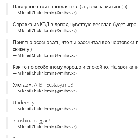
Наверное стоит прогуляться:) а утом на митинг:))))
— Mikhail Chukhlomin (@mihavxc)
Справка из КВД в допах, чувствую веселая будет игра:
— Mikhail Chukhlomin (@mihavxc)
Приятно осозновать, что ты рассчитал все чертовски 
сюжету:)
— Mikhail Chukhlomin (@mihavxc)
Как-то по особенному хорошо и спокойно. На звонки н
— Mikhail Chukhlomin (@mihavxc)
Улетаем. ATB - Ecstasy.mp3
— Mikhail Chukhlomin (@mihavxc)
UnderSky
— Mikhail Chukhlomin (@mihavxc)
Sunshine reggae!
— Mikhail Chukhlomin (@mihavxc)