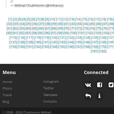
;)
— Mikhail Chukhlomin (@mihavxc)
[1]
[2]
[3]
[4]
[5]
[6]
[7]
[8]
[9]
[10]
[11]
[12]
[13]
[14]
[15]
[16]
[17]
[18]
[19]
[32]
[33]
[34]
[35]
[36]
[37]
[38]
[39]
[40]
[41]
[42]
[43]
[44]
[45]
[46]
[47]
[48]
[61]
[62]
[63]
[64]
[65]
[66]
[67]
[68]
[69]
[70]
[71]
[72]
[73]
[74]
[75]
[76]
[77]
[90]
[91]
[92]
[93]
[94]
[95]
[96]
[97]
[98]
[99]
[100]
[101]
[102]
[103]
[104]
[1
[115]
[116]
[117]
[118]
[119]
[120]
[121]
[122]
[123]
[124]
[125]
[126]
[127
[137]
[138]
[139]
[140]
[141]
[142]
[143]
[144]
[145]
[146]
[147]
[148]
[149
[159]
[160]
[161]
[162]
[163]
[164]
[165]
[166]
[167]
[168]
[169]
[170]
[171
[181]
[182]
Menu
Connected
Instagram
Home
Twitter
Photo
Завтраки
Travel
Contacts
Blog
©
2008 - 2026 Chukhlomin Mikhail