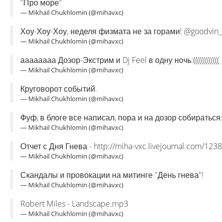
"Про море"
— Mikhail Chukhlomin (@mihavxc)
Хоу-Хоу-Хоу, неделя физмата не за горами! @goodvin
— Mikhail Chukhlomin (@mihavxc)
аааааааа Дозор-Экстрим и Dj Feel в одну ночь:(((((((((((((
— Mikhail Chukhlomin (@mihavxc)
Круговорот событий.
— Mikhail Chukhlomin (@mihavxc)
Фуф, в блоге все написал, пора и на дозор собираться:
— Mikhail Chukhlomin (@mihavxc)
Отчет с Дня Гнева - http://miha-vxc.livejournal.com/123
— Mikhail Chukhlomin (@mihavxc)
Скандалы и провокации на митинге "День гнева"!
— Mikhail Chukhlomin (@mihavxc)
Robert Miles - Landscape.mp3
— Mikhail Chukhlomin (@mihavxc)