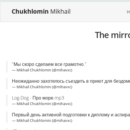
Chukhlomin
Mikhail
H
The mirr
"Мы скоро сделаем все грамотно."
— Mikhail Chukhlomin (@mihavxc)
Неожиданно захотелось съездить в приют для бездомн
— Mikhail Chukhlomin (@mihavxc)
Log-Dog - Про море.mp3
— Mikhail Chukhlomin (@mihavxc)
Первый день активной подготовки к диплому и аспиран
— Mikhail Chukhlomin (@mihavxc)