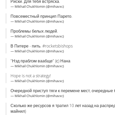
Риски. Для тебя встряска.
— Mikhail Chukhlomin (@mihavxc)
Повсеместный принцип Парето.
— Mikhail Chukhlomin (@mihavxc)
Проблемы белых людей.
— Mikhail Chukhlomin (@mihavxc)
В Питере - пить. #rocketsbishops
— Mikhail Chukhlomin (@mihavxc)
"Нэд праблэм ваабще" (с) Нана
— Mikhail Chukhlomin (@mihavxc)
Hope is not a strategy!
— Mikhail Chukhlomin (@mihavxc)
Очередной приступ тяги к перемене мест, очередные 
— Mikhail Chukhlomin (@mihavxc)
Сколько же ресурсов я тратил 10 лет назад на распр
майнил)