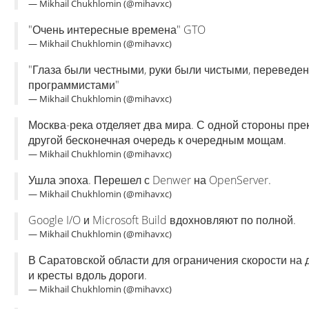
— Mikhail Chukhlomin (@mihavxc)
"Очень интересные времена" GTO
— Mikhail Chukhlomin (@mihavxc)
"Глаза были честными, руки были чистыми, переведе
программистами"
— Mikhail Chukhlomin (@mihavxc)
Москва-река отделяет два мира. С одной стороны прек
другой бесконечная очередь к очередным мощам.
— Mikhail Chukhlomin (@mihavxc)
Ушла эпоха. Перешел с Denwer на OpenServer.
— Mikhail Chukhlomin (@mihavxc)
Google I/O и Microsoft Build вдохновляют по полной.
— Mikhail Chukhlomin (@mihavxc)
В Саратовской области для ограничения скорости на 
и кресты вдоль дороги.
— Mikhail Chukhlomin (@mihavxc)