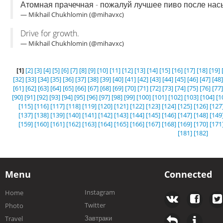
Атомная прачечная - пожалуй лучшее пиво после нас
— Mikhail Chukhlomin (@mihavxc)
Drive for growth.
— Mikhail Chukhlomin (@mihavxc)
[1]
[2]
[3]
[4]
[5]
[6]
[7]
[8]
[9]
[10]
[11]
[12]
[13]
[14]
[15]
[16]
[17]
[18]
[19]
[32]
[33]
[34]
[35]
[36]
[37]
[38]
[39]
[40]
[41]
[42]
[43]
[44]
[45]
[46]
[47]
[48]
[61]
[62]
[63]
[64]
[65]
[66]
[67]
[68]
[69]
[70]
[71]
[72]
[73]
[74]
[75]
[76]
[77]
[90]
[91]
[92]
[93]
[94]
[95]
[96]
[97]
[98]
[99]
[100]
[101]
[102]
[103]
[104]
[1
[115]
[116]
[117]
[118]
[119]
[120]
[121]
[122]
[123]
[124]
[125]
[126]
[127
[137]
[138]
[139]
[140]
[141]
[142]
[143]
[144]
[145]
[146]
[147]
[148]
[149
[159]
[160]
[161]
[162]
[163]
[164]
[165]
[166]
[167]
[168]
[169]
[170]
[171
[181]
[182]
Menu
Connected
Instagram
Home
Twitter
Photo
Завтраки
Travel