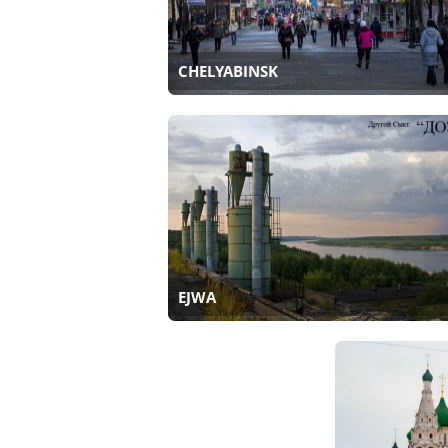
CHELYABINSK
EJWA