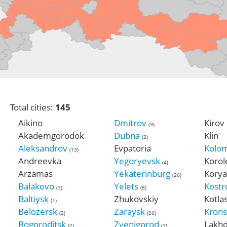
Total cities:
145
Aikino
Dmitrov
Kirov
(9)
Akademgorodok
Dubna
Klin
(2)
Aleksandrov
Evpatoria
Kolo
(13)
Andreevka
Yegoryevsk
Korol
(4)
Arzamas
Yekaterinburg
Kory
(26)
Balakovo
Yelets
Kost
(3)
(8)
Baltiysk
Zhukovskiy
Kotla
(1)
Belozersk
Zaraysk
Krons
(2)
(26)
Bogoroditsk
Zvenigorod
Lakh
(2)
(7)