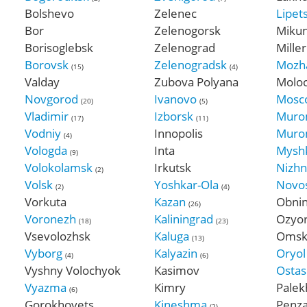
Bolshevo
Zelenec
Lipet
Bor
Zelenogorsk
Miku
Borisoglebsk
Zelenograd
Mille
Borovsk
Zelenogradsk
Mozh
(15)
(4)
Valday
Zubova Polyana
Molo
Novgorod
Ivanovo
Mosc
(20)
(5)
Vladimir
Izborsk
Mur
(17)
(11)
Vodniy
Innopolis
Muro
(4)
Vologda
Inta
Mysh
(9)
Volokolamsk
Irkutsk
Nizh
(2)
Volsk
Yoshkar-Ola
Novos
(2)
(4)
Vorkuta
Kazan
Obni
(26)
Voronezh
Kaliningrad
Ozyo
(18)
(23)
Vsevolozhsk
Kaluga
Oms
(13)
Vyborg
Kalyazin
Oryol
(4)
(6)
Vyshny Volochyok
Kasimov
Osta
Vyazma
Kimry
Palek
(6)
Gorokhovets
Kineshma
Penz
(2)