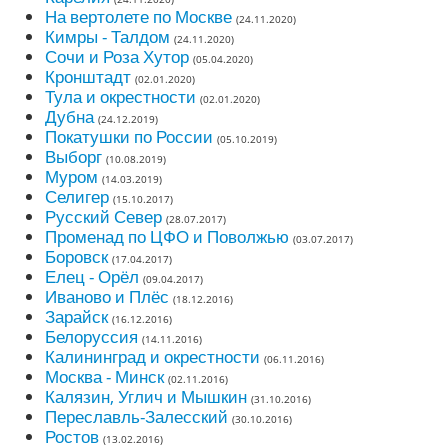
На вертолете по Москве
(24.11.2020)
Кимры - Талдом
(24.11.2020)
Сочи и Роза Хутор
(05.04.2020)
Кронштадт
(02.01.2020)
Тула и окрестности
(02.01.2020)
Дубна
(24.12.2019)
Покатушки по России
(05.10.2019)
Выборг
(10.08.2019)
Муром
(14.03.2019)
Селигер
(15.10.2017)
Русский Север
(28.07.2017)
Променад по ЦФО и Поволжью
(03.07.2017)
Боровск
(17.04.2017)
Елец - Орёл
(09.04.2017)
Иваново и Плёс
(18.12.2016)
Зарайск
(16.12.2016)
Белоруссия
(14.11.2016)
Калининград и окрестности
(06.11.2016)
Москва - Минск
(02.11.2016)
Калязин, Углич и Мышкин
(31.10.2016)
Переславль-Залесский
(30.10.2016)
Ростов
(13.02.2016)