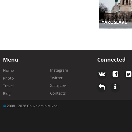
YAROSLAVL
Menu
Connected
Instagram
Home
Twitter
Photo
Завтраки
Travel
Contacts
Blog
©
2008 - 2026 Chukhlomin Mikhail