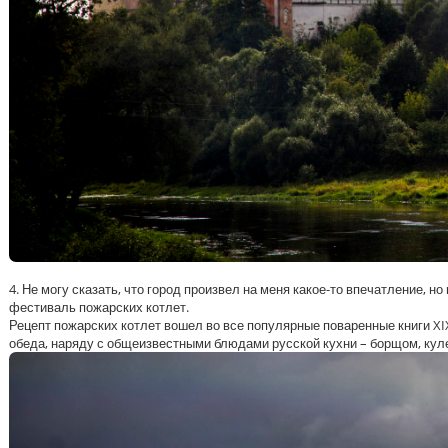
4. Не могу сказать, что город произвел на меня какое-то впечатление, н
фестиваль пожарских котлет.
Рецепт пожарских котлет вошел во все популярные поваренные книги XIX
обеда, наряду с общеизвестными блюдами русской кухни – борщом, куле