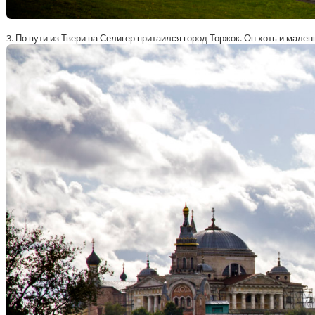
3. По пути из Твери на Селигер притаился город Торжок. Он хоть и малень