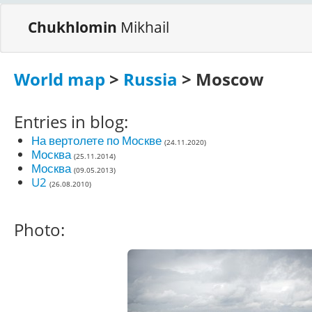
Chukhlomin
Mikhail
World map
>
Russia
> Moscow
Entries in blog:
На вертолете по Москве
(24.11.2020)
Москва
(25.11.2014)
Москва
(09.05.2013)
U2
(26.08.2010)
Photo: