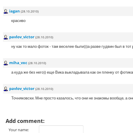
iagan
(28.10.2010)
красиво
pavlov_victor
(28.10.2010)
ну как то мало фоток - там веселее были)))а разве гудвин был в тот 
miha_vxc
(28.10.2010)
а куда же без него)) еще Вика выкладывала как он пленку от фотика 
pavlov_victor
(28.10.2010)
Точняковски. Мне просто казалось, что они не знакомы вообще, а оно 
Add comment:
Your name: