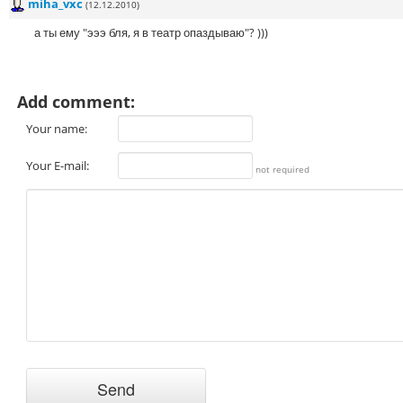
miha_vxc
(12.12.2010)
а ты ему "эээ бля, я в театр опаздываю"? )))
Add comment:
Your name:
Your E-mail:
not required