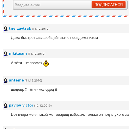
tne_zavtrak
(11.12.2010)
Дама быстро нашла общий язык с псевдоженихом
nikitasun
(11.12.2010)
А тётя - не промах
anteme
(11.12.2010)
шедевр )) тётя - молодец ))
pavlov_victor
(12.12.2010)
Вот вчера меня такой же товарищ взбесил. Только он под глухого з