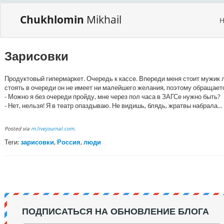
Chukhlomin
Mikhail
Зарисовки
Продуктовый гипермаркет. Очередь к кассе. Впереди меня стоит мужик л
стоять в очереди он не имеет ни малейшего желания, поэтому обращаетс
- Можно я без очереди пройду, мне через пол часа в ЗАГСе нужно быть?
- Нет, нельзя! Я в театр опаздываю. Не видишь, блядь, жратвы набрала...
Posted via
m.livejournal.com
.
Теги:
зарисовки
,
Россия
,
люди
ПОДПИСАТЬСЯ НА ОБНОВЛЕНИЕ БЛОГА