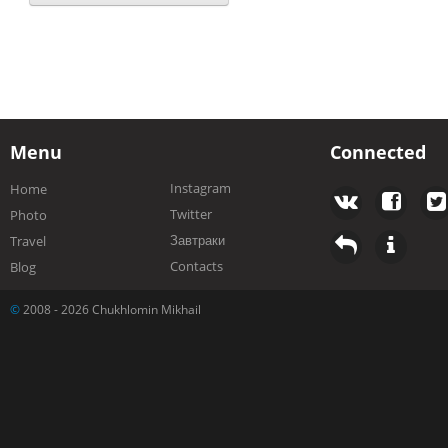
Menu
Connected
Instagram
Home
Twitter
Photo
Завтраки
Travel
Contacts
Blog
©
2008 - 2026 Chukhlomin Mikhail