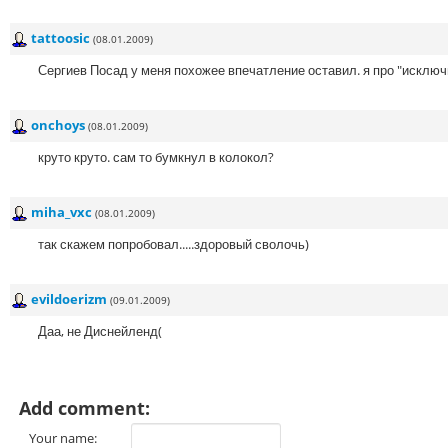
tattoosic
(08.01.2009)
Сергиев Посад у меня похожее впечатление оставил. я про "исключи
onchoys
(08.01.2009)
круто круто. сам то бумкнул в колокол?
miha_vxc
(08.01.2009)
так скажем попробовал.....здоровый сволочь)
evildoerizm
(09.01.2009)
Даа, не Диснейленд(
Add comment:
Your name: