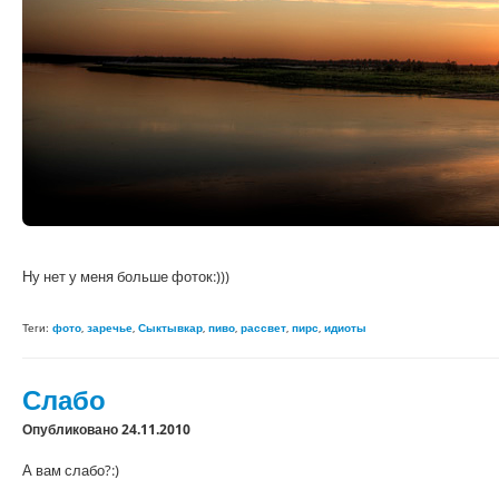
Ну нет у меня больше фоток:)))
Теги:
фото
,
заречье
,
Сыктывкар
,
пиво
,
рассвет
,
пирс
,
идиоты
Слабо
Опубликовано 24.11.2010
А вам слабо?:)