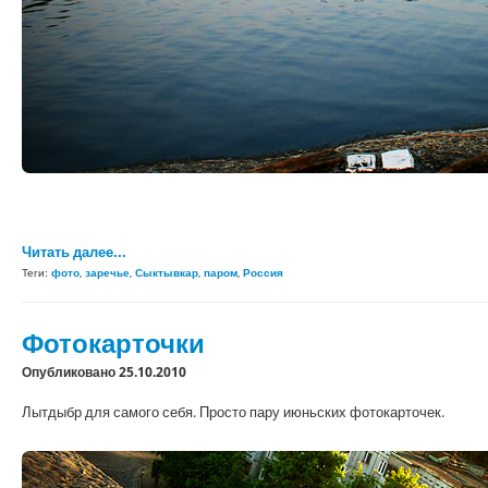
Читать далее...
Теги:
фото
,
заречье
,
Сыктывкар
,
паром
,
Россия
Фотокарточки
Опубликовано 25.10.2010
Лытдыбр для самого себя. Просто пару июньских фотокарточек.