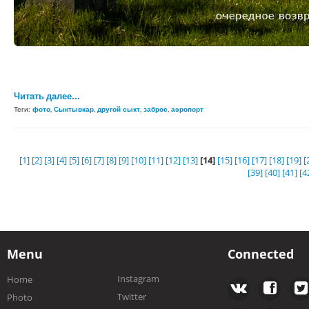
Читать далее...
Теги:
фото
,
Сыктывкар
,
другой сыкт
,
заброс
,
аэропорт
[1]
[2]
[3]
[4]
[5]
[6]
[7]
[8]
[9]
[10]
[11]
[12]
[13]
[14]
[15]
[16]
[17]
[18]
[19]
[
[39]
[40]
[41]
[4
Menu
Connected
Instagram
Home
Twitter
Photo