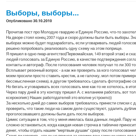
Выборы, выборы...
Опубликовано 30.10.2010
Прочитав пост
про Молодую гвардию и Единую Россию, что-то захотел
На дворе стоял конец 2007 года и скоро должны были быть выборы. З
выборах можно будет подзаработать, если уговаривать людей голосов
решено попробовать реализовать одну схему на этом поприще.
Я пришел в одно пиар-агентство(Первомайская, 149 второй этаж) и ска
людей голосовать за Единую Россию, в качестве подтверждения согла
контакты и автограф. После голосования человек получал то ли 300 то
Всплывает резонный вопрос - а как же проверить за кого голосовал че
моем просили просто ставить крестик, а не галочку, мол потом приме
бессмысленная схема), в другом требовалось сделать фотографию св
Но бегать и уговаривать всех голосовать мне как-то не хотелось, в ит
Через пару дней в эту контору пришел А. с желанием работать, вот толь
ксерокопия:) Наших работодателей это вполне устроило))
За несколько дней до самих выборов требовалось принести списки с 
проверить, что такие люди на самом деле существуют, удалить дубли
проголосовавшего должны были дать после выборов.
Цимес ситуации в том, что у меня имелась база данных людей. Пару н
сложно остановиться, когда каждая новая строчка в табличке приноси
денег, чтобы отдать нашим "мертвым душам" сразу после голосования,
Стоит ли говорить, что он не пришел за своими деньгами ни через два д