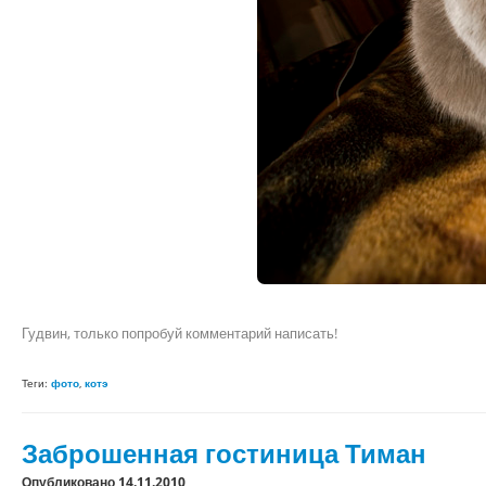
Гудвин, только попробуй комментарий написать!
Теги:
фото
,
котэ
Заброшенная гостиница Тиман
Опубликовано 14.11.2010