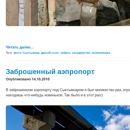
Читать далее...
Теги:
фото
,
Сыктывкар
,
другой сыкт
,
заброс
,
государство
,
поликлиника
Заброшенный аэпропорт
Опубликовано 14.10.2010
В заброшенном аэропорту под Сыктывкаром я был множество раз, огро
находишь что-нибудь новенькое. Так было и в этот раз:)