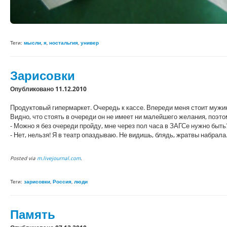
Теги:
мысли
,
я
,
ностальгия
,
универ
Зарисовки
Опубликовано 11.12.2010
Продуктовый гипермаркет. Очередь к кассе. Впереди меня стоит мужик
Видно, что стоять в очереди он не имеет ни малейшего желания, поэто
- Можно я без очереди пройду, мне через пол часа в ЗАГСе нужно быть
- Нет, нельзя! Я в театр опаздываю. Не видишь, блядь, жратвы набрала.
Posted via
m.livejournal.com
.
Теги:
зарисовки
,
Россия
,
люди
Память