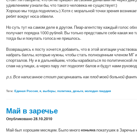
удивлением узнали бы, что такого человека не существует:)
Хорошо мы тогда поднялись:) Хотя с моральной точки зрения возникает
ребят вокруг носа обвели.
Но суть тут на самом деле в другом. Пиар-агентству каждый голос обх
получает порядка 1000 рублей. Вы только представьте себе какая же т
тогда бы и покупать голоса не пришлось.
Возвращаясь к посту
хочется добавить, что в этой агитации участвов
набрать баллы, которые нужны, чтобы стать полноценным членом МГ и
спортзалов. Ну и в дальнейшем, чтобы карабкаться по политической ле
спам на улицах, а через пару лет подкопят балов и будут нами руковод
p.s. Все написанное стоит расценивать как плод моей больной фанта
Теги:
Единая Россия
,
я
,
выборы
,
политика
,
деньги
,
молодая гвардия
Май в заречье
Опубликовано 28.10.2010
Май был хорошим месяцем. Было много
коньяка
покатушек в Заречье 