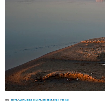
Теги:
фото
,
Сыктывкар
,
комета
,
рассвет
,
пирс
,
Россия