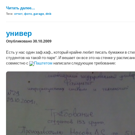
Читать далее...
Теги:
отчет
,
фото
,
garage
,
dnb
универ
Опубликовано 30.10.2009
Есть у нас один заф.каф., который крайне любит писать бумажки в с
студентов на такой-то паре". И вешает он все это на стенке у расписа
совместно с
Паштетом
написали следующее требование: