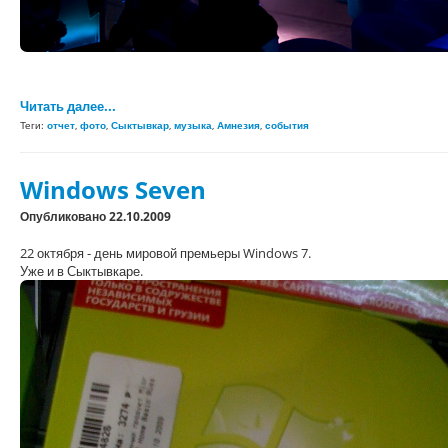
Читать далее...
Теги:
отчет
,
фото
,
Сыктывкар
,
музыка
,
Амнезия
,
события
Windows Seven
Опубликовано 22.10.2009
22 октября - день мировой премьеры Windows 7.
Уже и в Сыктывкаре.