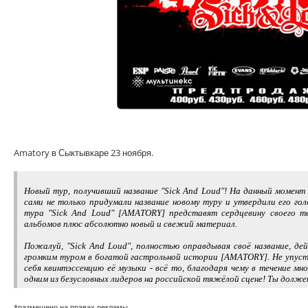
Amatory в Сыктывкаре 23 ноября.
Новый тур, получивший название "Sick And Loud"! На данный момен
сами не только придумали название новому туру и утвердили его гол
тура "Sick And Loud" [AMATORY] представят сердцевину своего т
альбомов плюс абсолютно новый и свежий материал.
Пожалуй, "Sick And Loud", полностью оправдывая своё название, д
громким туром в богатой гастрольной истории [AMATORY]. Не упуст
себя квинтэссенцию её музыки - всё то, благодаря чему в течение м
одним из безусловных лидеров на российской тяжёлой сцене! Ты долже
*размещено на правах рекламы