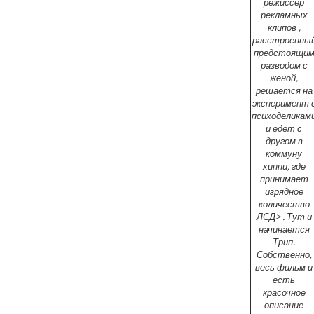
режиссёр
рекламных
клипов ,
расстроенны
предстоящи
разводом с
женой,
решается на
эксперимент 
психоделикам
и едет с
другом в
коммуну
хиппи, где
принимает
изрядное
количество
ЛСД> . Тут и
начинается
Трип.
Собственно,
весь фильм и
есть
красочное
описание