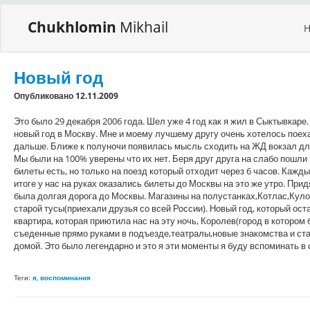
Chukhlomin
Mikhail
Новый год
Опубликовано 12.11.2009
Это было 29 декабря 2006 года. Шел уже 4 год как я жил в Сыктывкаре
новый год в Москву. Мне и моему лучшему другу очень хотелось поеха
дальше. Ближе к полуночи появилась мысль сходить на ЖД вокзал для о
Мы были на 100% уверены что их нет. Беря друг друга на слабо пошли
билеты есть, но только на поезд который отходит через 6 часов. Кажды
итоге у нас на руках оказались билеты до Москвы на это же утро. При
была долгая дорога до Москвы. Магазины на полустанках,Котлас,Куло
старой тусы(приехали друзья со всей России). Новый год, который ост
квартира, которая приютила нас на эту ночь, Королев(город в которо
съеденные прямо руками в подъезде,театралы,новые знакомства и ста
домой. Это было легендарно и это я эти моменты я буду вспоминать в ст
Теги:
я
,
воспоминания