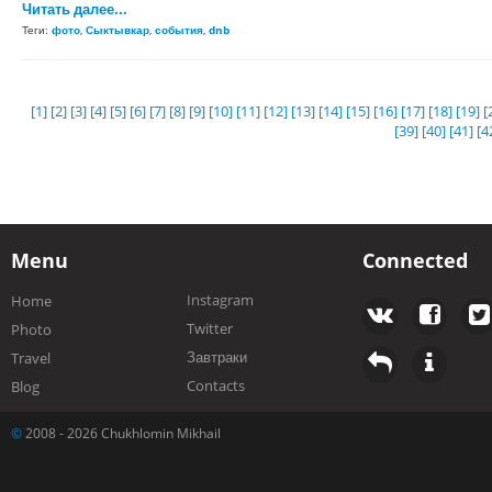
Читать далее...
Теги:
фото
,
Сыктывкар
,
события
,
dnb
[1]
[2]
[3]
[4]
[5]
[6]
[7]
[8]
[9]
[10]
[11]
[12]
[13]
[14]
[15]
[16]
[17]
[18]
[19]
[
[39]
[40]
[41]
[4
Menu
Connected
Instagram
Home
Twitter
Photo
Завтраки
Travel
Contacts
Blog
©
2008 - 2026 Chukhlomin Mikhail